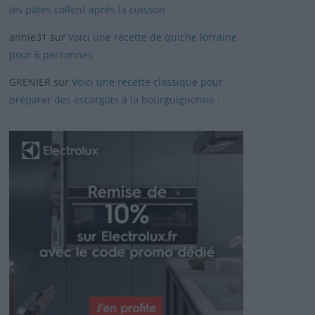
les pâtes collent après la cuisson
annie31
sur
Voici une recette de quiche lorraine
pour 6 personnes :
GRENIER
sur
Voici une recette classique pour
préparer des escargots à la bourguignonne :