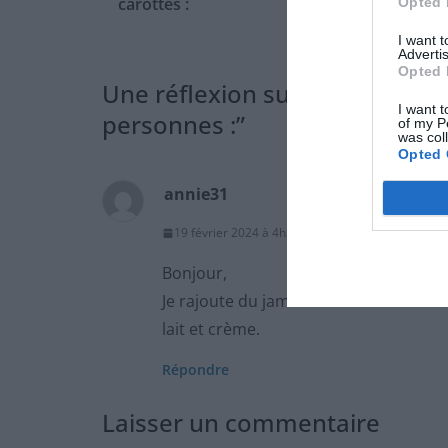
carottes :
Opted 
I want 
Advertis
Opted 
Une réflexion sur “
Voici une r
I want t
personnes :
”
of my P
was col
Opted 
annie31
19 février 2024 à 4h23
Permalien
Bonjour,
Je rajoute du jambon avec les lardons
lait et crème.
Répondre
Laisser un commentaire