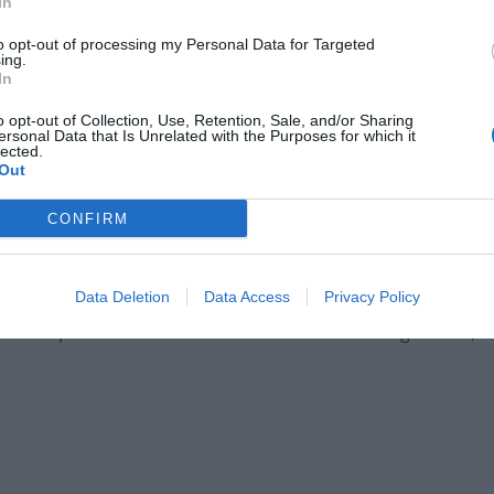
française :
In
to opt-out of processing my Personal Data for Targeted
ing.
In
ecette de quiche lorraine pour 6
o opt-out of Collection, Use, Retention, Sale, and/or Sharing
ersonal Data that Is Unrelated with the Purposes for which it
lected.
Out
CONFIRM
Data Deletion
Data Access
Privacy Policy
 et une pointe de noix de muscade avec le mélange oeufs,