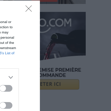
sonal or
ection to
ou may
 personal
out of the
 downstream
B’s List of