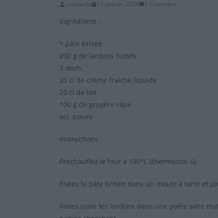
cuisininfo
17 janvier 2024
1 Comment
Ingrédients :
1 pâte brisée
200 g de lardons fumés
3 œufs
20 cl de crème fraîche liquide
20 cl de lait
100 g de gruyère râpé
sel, poivre
Instructions :
Préchauffez le four à 180°C (thermostat 6).
Étalez la pâte brisée dans un moule à tarte et p
Faites cuire les lardons dans une poêle sans mati