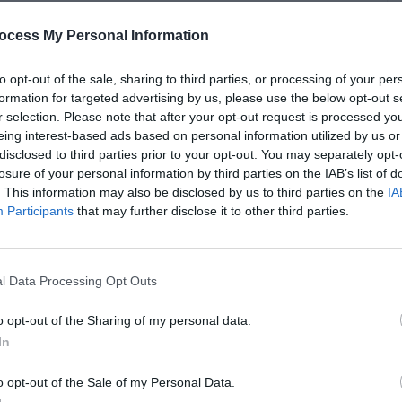
ocess My Personal Information
is ajoutez la crème fraîche et le lait. Salez légèrement et
to opt-out of the sale, sharing to third parties, or processing of your per
formation for targeted advertising by us, please use the below opt-out s
versez la préparation à base d’œufs par-dessus.
r selection. Please note that after your opt-out request is processed y
eing interest-based ads based on personal information utilized by us or
disclosed to third parties prior to your opt-out. You may separately opt-
losure of your personal information by third parties on the IAB’s list of
 jusqu’à ce qu’elle soit dorée et que la lame d’un couteau en
. This information may also be disclosed by us to third parties on the
IA
Participants
that may further disclose it to other third parties.
d’une salade verte.
l Data Processing Opt Outs
o opt-out of the Sharing of my personal data.
In
x bœuf
Voici une recette de ratatouille traditionnelle
o opt-out of the Sale of my Personal Data.