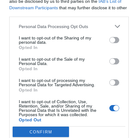
also be disclosed by us to third parties on the
IAB’s List of
Read More
Downstream Participants
that may further disclose it to other
third parties.
Personal Data Processing Opt Outs
I want to opt-out of the Sharing of my
personal data.
Opted In
I want to opt-out of the Sale of my
Personal Data.
Opted In
I want to opt-out of processing my
Personal Data for Targeted Advertising.
Opted In
I want to opt-out of Collection, Use,
COURS DE CUISINE
Retention, Sale, and/or Sharing of my
Personal Data that Is Unrelated with the
Purposes for which it was collected.
cuisininfo
3 juin 2025
0 Comments
Opted Out
Encore plus gourmand qu’un
CONFIRM
gratin : pour bien cuisiner les