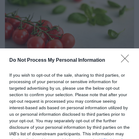
Do Not Process My Personal Information
ACTUS
COURS DE CUISINE
If you wish to opt-out of the sale, sharing to third parties, or
cuisininfo
13 juin 2025
0 Comments
processing of your personal or sensitive information for
targeted advertising by us, please use the below opt-out
Menu de la semaine : idées de
section to confirm your selection. Please note that after your
recettes du 16 au 22 juin
opt-out request is processed you may continue seeing
interest-based ads based on personal information utilized by
Accueillez l’été avec notre menu du 16 au 22 juin ! Des
us or personal information disclosed to third parties prior to
your opt-out. You may separately opt-out of the further
recettes fraîches, cuissons douces et saveurs estivales
disclosure of your personal information by third parties on the
qui célèbrent l’arrivée officielle
IAB’s list of downstream participants. This information may