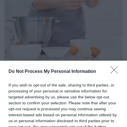
Do Not Process My Personal Information
ACTUS
COURS DE CUISINE
LIVRES DE CUISINE
cuisininfo
7 mars 2025
0 Comments
If you wish to opt-out of the sale, sharing to third parties, or
On pense bien faire, mais cette
processing of your personal or sensitive information for
targeted advertising by us, please use the below opt-out
habitude en cuisine est tout
section to confirm your selection. Please note that after your
simplement inutile
opt-out request is processed you may continue seeing
interest-based ads based on personal information utilized by
us or personal information disclosed to third parties prior to
Et si ce petit geste bien connu des pâtissiers ne servait
your opt-out. You may separately opt-out of the further