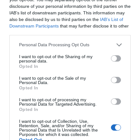
absolument à rien ? À en croire ces experts, ce
disclosure of your personal information by third parties on the
IAB’s list of downstream participants. This information may
Read More
also be disclosed by us to third parties on the
IAB’s List of
Downstream Participants
that may further disclose it to other
third parties.
Personal Data Processing Opt Outs
I want to opt-out of the Sharing of my
personal data.
Opted In
I want to opt-out of the Sale of my
Personal Data.
Opted In
I want to opt-out of processing my
Personal Data for Targeted Advertising.
Opted In
ACTUS
LIVRES DE CUISINE
I want to opt-out of Collection, Use,
Retention, Sale, and/or Sharing of my
cuisininfo
6 décembre 2024
0 Comments
Personal Data that Is Unrelated with the
Purposes for which it was collected.
Opted Out