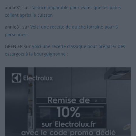
annie31
sur
L’astuce imparable pour éviter que les pâtes
collent après la cuisson
annie31
sur
Voici une recette de quiche lorraine pour 6
personnes :
GRENIER
sur
Voici une recette classique pour préparer des
escargots à la bourguignonne :