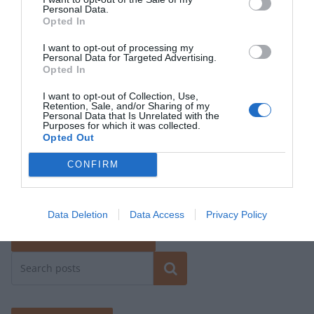
Personal Data.
Opted In
I want to opt-out of processing my
Site web
Personal Data for Targeted Advertising.
Opted In
I want to opt-out of Collection, Use,
Retention, Sale, and/or Sharing of my
Personal Data that Is Unrelated with the
Purposes for which it was collected.
Opted Out
Enregistrer mon nom, mon e-mail et mon site dans le
CONFIRM
navigateur pour mon prochain commentaire.
Data Deletion
Data Access
Privacy Policy
Rechercher