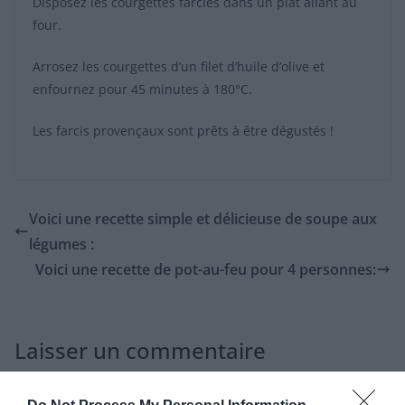
Disposez les courgettes farcies dans un plat allant au
four.
Arrosez les courgettes d’un filet d’huile d’olive et
enfournez pour 45 minutes à 180°C.
Les farcis provençaux sont prêts à être dégustés !
Voici une recette simple et délicieuse de soupe aux
légumes :
Voici une recette de pot-au-feu pour 4 personnes:
Laisser un commentaire
Votre adresse e-mail ne sera pas publiée.
Les champs