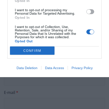
Opted In
Commentaire
*
I want to opt-out of processing my
Personal Data for Targeted Advertising.
Opted In
I want to opt-out of Collection, Use,
Retention, Sale, and/or Sharing of my
Personal Data that Is Unrelated with the
Purposes for which it was collected.
Opted Out
CONFIRM
Data Deletion
Data Access
Privacy Policy
Nom
*
E-mail
*