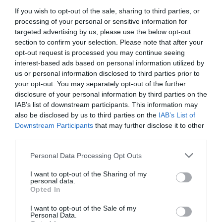
mélangeant tous les ingrédients et en les
If you wish to opt-out of the sale, sharing to third parties, or
processing of your personal or sensitive information for
trempant dans la sauce nuoc mam. Bon
targeted advertising by us, please use the below opt-out
appétit !
section to confirm your selection. Please note that after your
opt-out request is processed you may continue seeing
interest-based ads based on personal information utilized by
us or personal information disclosed to third parties prior to
your opt-out. You may separately opt-out of the further
Voici une recette classique de taboulé libanais :
disclosure of your personal information by third parties on the
IAB’s list of downstream participants. This information may
Voici une recette classique de quenelles avec une
also be disclosed by us to third parties on the
IAB’s List of
sauce béchamel :
Downstream Participants
that may further disclose it to other
third parties.
Personal Data Processing Opt Outs
Laisser un commentaire
I want to opt-out of the Sharing of my
personal data.
Votre adresse e-mail ne sera pas publiée.
Les champs
Opted In
obligatoires sont indiqués avec
*
I want to opt-out of the Sale of my
Personal Data.