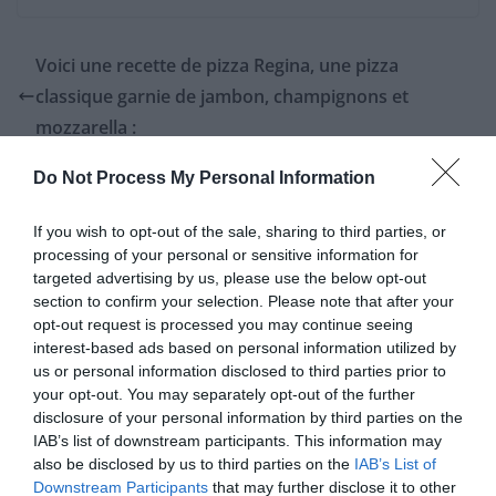
Voici une recette de pizza Regina, une pizza
classique garnie de jambon, champignons et
mozzarella :
Voici une recette simple et délicieuse de quiche aux
Do Not Process My Personal Information
poireaux :
If you wish to opt-out of the sale, sharing to third parties, or
processing of your personal or sensitive information for
targeted advertising by us, please use the below opt-out
Laisser un commentaire
section to confirm your selection. Please note that after your
opt-out request is processed you may continue seeing
Votre adresse e-mail ne sera pas publiée.
Les champs
interest-based ads based on personal information utilized by
obligatoires sont indiqués avec
*
us or personal information disclosed to third parties prior to
your opt-out. You may separately opt-out of the further
disclosure of your personal information by third parties on the
Commentaire
*
IAB’s list of downstream participants. This information may
also be disclosed by us to third parties on the
IAB’s List of
Downstream Participants
that may further disclose it to other