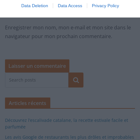
Data Deletion
Data Access
Privacy Policy
Enregistrer mon nom, mon e-mail et mon site dans le
navigateur pour mon prochain commentaire.
Rechercher
Articles récents
Découvrez l’escalivade catalane, la recette estivale facile et
parfumée
Les avis Google de restaurants les plus drôles et improbables