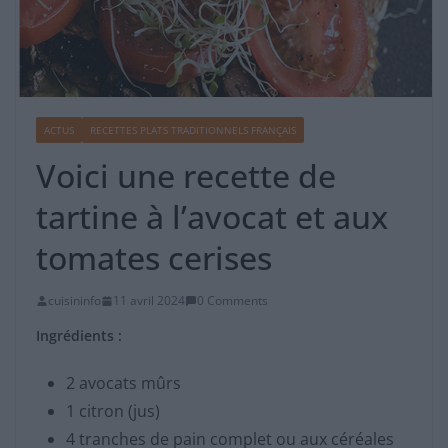
ACTUS
RECETTES PLATS TRADITIONNELS FRANÇAIS
Voici une recette de
tartine à l’avocat et aux
tomates cerises
cuisininfo
11 avril 2024
0 Comments
Ingrédients :
2 avocats mûrs
1 citron (jus)
4 tranches de pain complet ou aux céréales