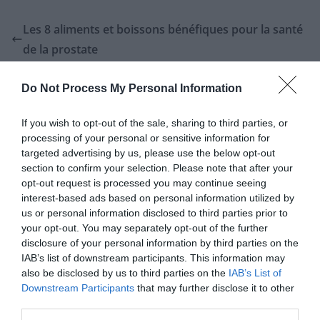
Les 8 aliments et boissons bénéfiques pour la santé
de la prostate
Voici une délicieuse recette de saumon en croûte :
Do Not Process My Personal Information
If you wish to opt-out of the sale, sharing to third parties, or
Laisser un commentaire
processing of your personal or sensitive information for
targeted advertising by us, please use the below opt-out
Votre adresse e-mail ne sera pas publiée.
Les champs
section to confirm your selection. Please note that after your
obligatoires sont indiqués avec
*
opt-out request is processed you may continue seeing
interest-based ads based on personal information utilized by
us or personal information disclosed to third parties prior to
Commentaire
*
your opt-out. You may separately opt-out of the further
disclosure of your personal information by third parties on the
IAB’s list of downstream participants. This information may
also be disclosed by us to third parties on the
IAB’s List of
Downstream Participants
that may further disclose it to other
third parties.