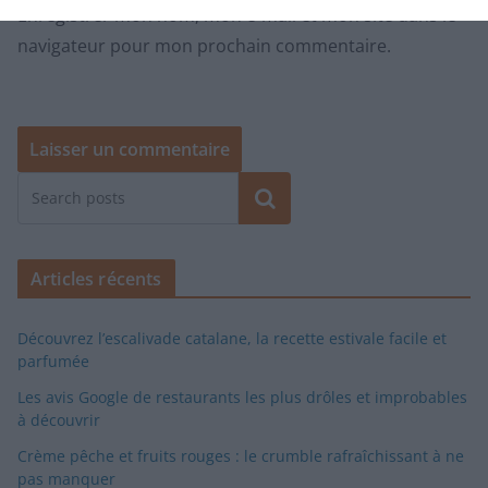
Enregistrer mon nom, mon e-mail et mon site dans le
navigateur pour mon prochain commentaire.
Rechercher
Articles récents
Découvrez l’escalivade catalane, la recette estivale facile et
parfumée
Les avis Google de restaurants les plus drôles et improbables
à découvrir
Crème pêche et fruits rouges : le crumble rafraîchissant à ne
pas manquer