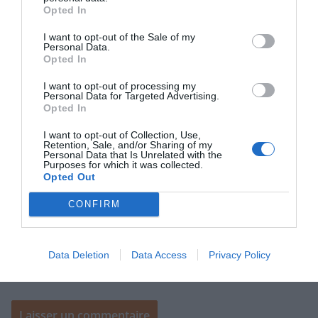
Opted In
I want to opt-out of the Sale of my
Personal Data.
Opted In
E-mail
*
I want to opt-out of processing my
Personal Data for Targeted Advertising.
Opted In
Site web
I want to opt-out of Collection, Use,
Retention, Sale, and/or Sharing of my
Personal Data that Is Unrelated with the
Purposes for which it was collected.
Opted Out
CONFIRM
Enregistrer mon nom, mon e-mail et mon site dans le
navigateur pour mon prochain commentaire.
Data Deletion
Data Access
Privacy Policy