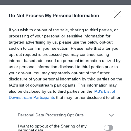
Laisser un commentaire
Do Not Process My Personal Information
Votre adresse e-mail ne sera pas publiée.
Les champs
If you wish to opt-out of the sale, sharing to third parties, or
obligatoires sont indiqués avec
*
processing of your personal or sensitive information for
targeted advertising by us, please use the below opt-out
section to confirm your selection. Please note that after your
Commentaire
*
opt-out request is processed you may continue seeing
interest-based ads based on personal information utilized by
us or personal information disclosed to third parties prior to
your opt-out. You may separately opt-out of the further
disclosure of your personal information by third parties on the
IAB’s list of downstream participants. This information may
also be disclosed by us to third parties on the
IAB’s List of
Downstream Participants
that may further disclose it to other
third parties.
Personal Data Processing Opt Outs
I want to opt-out of the Sharing of my
Nom
*
personal data.