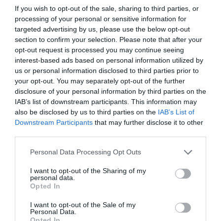
If you wish to opt-out of the sale, sharing to third parties, or
Ces chefs ont influencé la gastronomie française et
processing of your personal or sensitive information for
mondiale avec leurs innovations, leur passion pour la
targeted advertising by us, please use the below opt-out
cuisine et leur créativité culinaire.
section to confirm your selection. Please note that after your
opt-out request is processed you may continue seeing
interest-based ads based on personal information utilized by
us or personal information disclosed to third parties prior to
your opt-out. You may separately opt-out of the further
Voici une recette facile pour une délicieuse salade
disclosure of your personal information by third parties on the
thaï au boeuf pimenté :
IAB’s list of downstream participants. This information may
also be disclosed by us to third parties on the
IAB’s List of
Que cuisiner en période de forte chaleur ?
Downstream Participants
that may further disclose it to other
third parties.
Personal Data Processing Opt Outs
Laisser un commentaire
I want to opt-out of the Sharing of my
Votre adresse e-mail ne sera pas publiée.
Les champs
personal data.
Opted In
obligatoires sont indiqués avec
*
I want to opt-out of the Sale of my
Personal Data.
Opted In