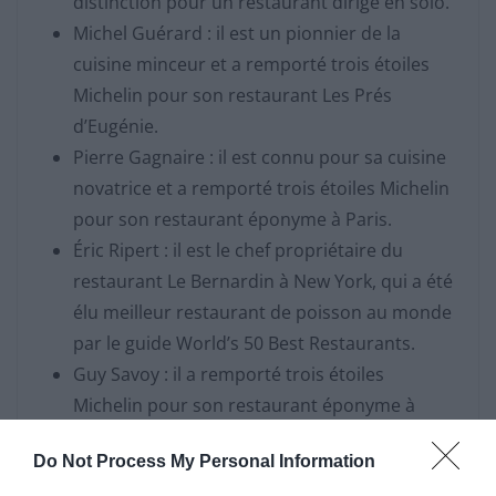
distinction pour un restaurant dirigé en solo.
Michel Guérard : il est un pionnier de la
cuisine minceur et a remporté trois étoiles
Michelin pour son restaurant Les Prés
d’Eugénie.
Pierre Gagnaire : il est connu pour sa cuisine
novatrice et a remporté trois étoiles Michelin
pour son restaurant éponyme à Paris.
Éric Ripert : il est le chef propriétaire du
restaurant Le Bernardin à New York, qui a été
élu meilleur restaurant de poisson au monde
par le guide World’s 50 Best Restaurants.
Guy Savoy : il a remporté trois étoiles
Michelin pour son restaurant éponyme à
Paris et a ouvert plusieurs autres restaurants
Do Not Process My Personal Information
à travers le monde.