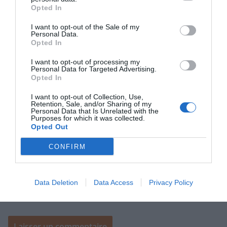
Opted In
I want to opt-out of the Sale of my
Personal Data.
Opted In
E-mail
*
I want to opt-out of processing my
Personal Data for Targeted Advertising.
Opted In
Site web
I want to opt-out of Collection, Use,
Retention, Sale, and/or Sharing of my
Personal Data that Is Unrelated with the
Purposes for which it was collected.
Opted Out
CONFIRM
Enregistrer mon nom, mon e-mail et mon site dans le
navigateur pour mon prochain commentaire.
Data Deletion
Data Access
Privacy Policy