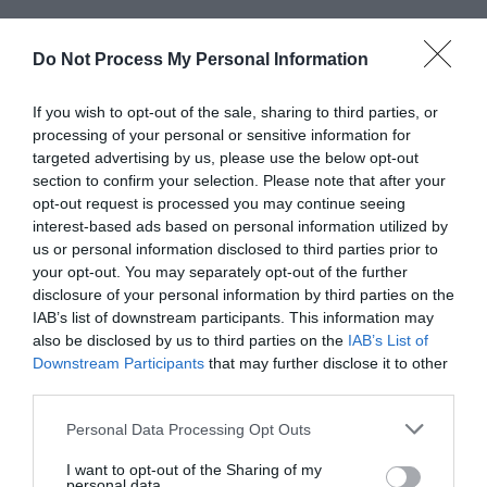
Laisser un commentaire
Do Not Process My Personal Information
Votre adresse e-mail ne sera pas publiée.
Les champs
If you wish to opt-out of the sale, sharing to third parties, or
obligatoires sont indiqués avec
*
processing of your personal or sensitive information for
targeted advertising by us, please use the below opt-out
section to confirm your selection. Please note that after your
Commentaire
*
opt-out request is processed you may continue seeing
interest-based ads based on personal information utilized by
us or personal information disclosed to third parties prior to
your opt-out. You may separately opt-out of the further
disclosure of your personal information by third parties on the
IAB’s list of downstream participants. This information may
also be disclosed by us to third parties on the
IAB’s List of
Downstream Participants
that may further disclose it to other
third parties.
Personal Data Processing Opt Outs
I want to opt-out of the Sharing of my
Nom
*
personal data.