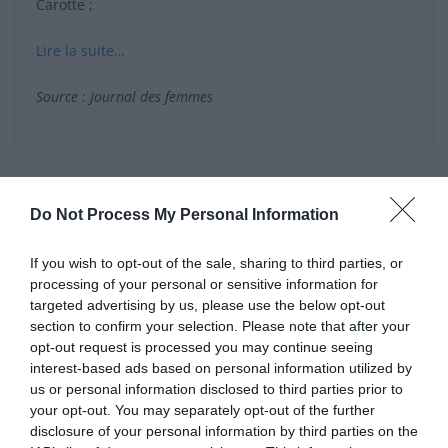
Carotte ;
Lire la suite…
Source : Journal des femmes
Faut-il vraiment préchauffer son four ? Ces cas dans
Do Not Process My Personal Information
lesquels on peut s’en passer
Avant de jeter vos épluchures de légumes, essayez
If you wish to opt-out of the sale, sharing to third parties, or
ceci – c’est tout simplement délicieux
processing of your personal or sensitive information for
targeted advertising by us, please use the below opt-out
section to confirm your selection. Please note that after your
opt-out request is processed you may continue seeing
Laisser un commentaire
interest-based ads based on personal information utilized by
us or personal information disclosed to third parties prior to
Votre adresse e-mail ne sera pas publiée.
Les champs
your opt-out. You may separately opt-out of the further
obligatoires sont indiqués avec
*
disclosure of your personal information by third parties on the