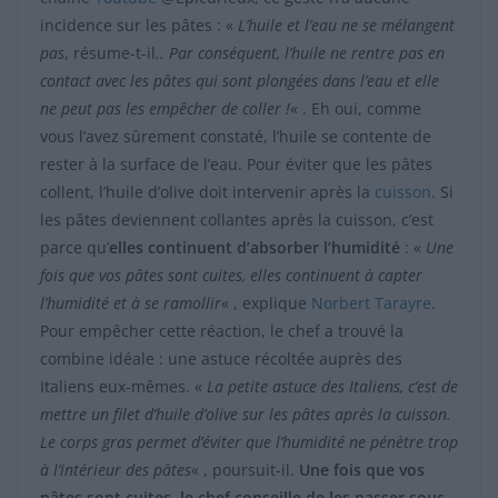
incidence sur les pâtes : «
L’huile et l’eau ne se mélangent
pas
, résume-t-il
.. Par conséquent, l’huile ne rentre pas en
contact avec les pâtes qui sont plongées dans l’eau et elle
ne peut pas les empêcher de coller !
« . Eh oui, comme
vous l’avez sûrement constaté, l’huile se contente de
rester à la surface de l’eau. Pour éviter que les pâtes
collent, l’huile d’olive doit intervenir après la
cuisson
. Si
les pâtes deviennent collantes après la cuisson, c’est
parce qu’
elles continuent d’absorber l’humidité
: «
Une
fois que vos pâtes sont cuites, elles continuent à capter
l’humidité et à se ramollir
« , explique
Norbert Tarayre
.
Pour empêcher cette réaction, le chef a trouvé la
combine idéale : une astuce récoltée auprès des
Italiens eux-mêmes. «
La petite astuce des Italiens, c’est de
mettre un filet d’huile d’olive sur les pâtes après la cuisson.
Le corps gras permet d’éviter que l’humidité ne pénètre trop
à l’intérieur des pâtes
« , poursuit-il.
Une fois que vos
pâtes sont cuites, le chef conseille de les passer sous