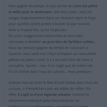
Pour gagner du temps, il vous arrive de
cuire vos pâtes
la veille pour le lendemain
. Une fois cuites, vous les
rangez soigneusement dans un récipient dans le frigo
pour qu’elles soient prêtes à bondir le jour suivant.
Mais à chaque fois, ça ne loupe pas :
les
pâtes
s’agglutinent entre elles et vous vous
retrouvez à démêler
un gros bloc de farfalles collées
…
Vous qui pensiez gagner du temps en cuisinant à
l’avance, vous voilà ravi ! Pour échapper au redoutable
gâteau de pâtes cuites, il y a un petit tour de main à
connaître. Spoiler : non, il ne s’agit pas de mettre de
l’
huile
d’olive dans l’eau de cuisson… mais presque !
Oubliez tout de suite le filet d’huile d’olive dans l’eau de
cuisson, il n’empêchera pas vos pâtes de coller ! En
effet,
il s’agit là d’une légende urbaine
. Comme l’a
récemment expliqué Jamy Gourmaud sur sa
chaîne
Youtube
@Epicurieux, ce geste n’a aucune