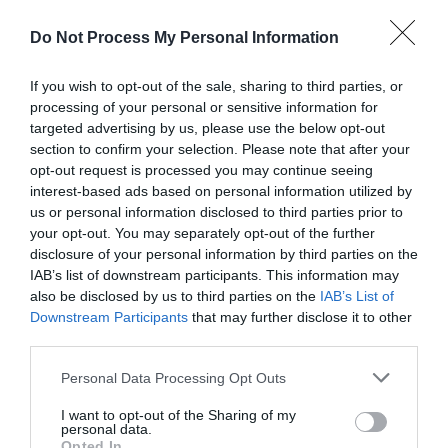
Laisser un commentaire
Do Not Process My Personal Information
Votre adresse e-mail ne sera pas publiée.
Les champs
obligatoires sont indiqués avec
*
If you wish to opt-out of the sale, sharing to third parties, or
processing of your personal or sensitive information for
targeted advertising by us, please use the below opt-out
Commentaire
*
section to confirm your selection. Please note that after your
opt-out request is processed you may continue seeing
interest-based ads based on personal information utilized by
us or personal information disclosed to third parties prior to
your opt-out. You may separately opt-out of the further
disclosure of your personal information by third parties on the
IAB’s list of downstream participants. This information may
also be disclosed by us to third parties on the
IAB’s List of
Downstream Participants
that may further disclose it to other
third parties.
Personal Data Processing Opt Outs
Nom
*
I want to opt-out of the Sharing of my
personal data.
Opted In