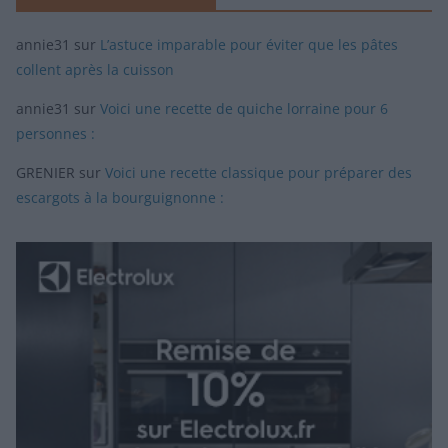
annie31
sur
L’astuce imparable pour éviter que les pâtes
collent après la cuisson
annie31
sur
Voici une recette de quiche lorraine pour 6
personnes :
GRENIER
sur
Voici une recette classique pour préparer des
escargots à la bourguignonne :