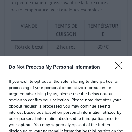
un peu de matière grasse avant de la faire cuire à
basse température. Voici quelques exemples :
VIANDE
TEMPS DE
TEMPÉRATUR
CUISSON
E
Rôti de bœuf
2 heures
80 °C
Entrecôte
40 minutes
80 °C
Do Not Process My Personal Information
Rôti de veau
2 heures
80 °C
If you wish to opt-out of the sale, sharing to third parties, or
Gigot
3 heures 30
80 °C
processing of your personal or sensitive information for
d’agneau
targeted advertising by us, please use the below opt-out
section to confirm your selection. Please note that after your
Filet mignon
1 heure 15
80 °C
opt-out request is processed you may continue seeing
interest-based ads based on personal information utilized by
Poulet
entier
3 heures
90 °C
us or personal information disclosed to third parties prior to
your opt-out. You may separately opt-out of the further
Côte de bœuf
2 heures 30
80 °C
disclosure of your personal information by third parties on the