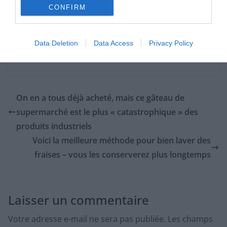
CONFIRM
Lire la suite…
Data Deletion
Data Access
Privacy Policy
Source : Journal des femmes
On en a tous déjà acheté, mais ce gâteau de
supermarché est le plus « catastrophique » des
produits industriels
Voici la meilleure méthode pour bien laver des
fraises – vous les conserverez plus longtemps
Laisser un commentaire
Votre adresse e-mail ne sera pas publiée.
Les champs