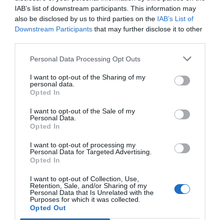
IAB’s list of downstream participants. This information may
Emincé
35 minutes
55 °C
also be disclosed by us to third parties on the
IAB’s List of
de bœuf
Downstream Participants
that may further disclose it to other
third parties.
Paupiette de
45 minutes
75 °C
Personal Data Processing Opt Outs
veau
I want to opt-out of the Sharing of my
Côtelette
35 minutes
75 °C
personal data.
Opted In
d’agneau
I want to opt-out of the Sale of my
Rôti de
porc
2 heures 30
80 °C
Personal Data.
Opted In
Cuisse de
1 heure 40
90 °C
I want to opt-out of processing my
poulet
Personal Data for Targeted Advertising.
Opted In
Magret de
1 heure
80 °C
I want to opt-out of Collection, Use,
canard
Retention, Sale, and/or Sharing of my
Personal Data that Is Unrelated with the
Purposes for which it was collected.
Epaule de
1 heure 30
80 °C
Opted Out
veau