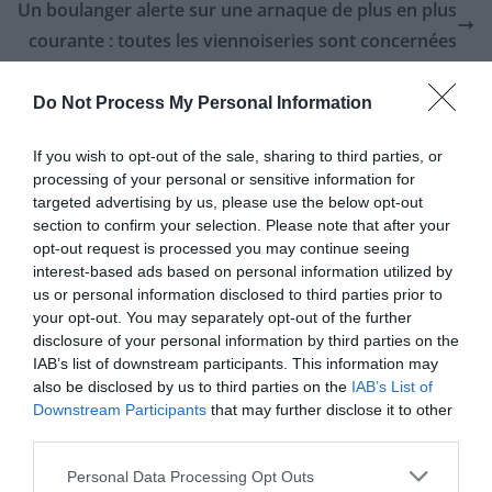
Un boulanger alerte sur une arnaque de plus en plus
courante : toutes les viennoiseries sont concernées
Do Not Process My Personal Information
Laisser un commentaire
If you wish to opt-out of the sale, sharing to third parties, or
Votre adresse e-mail ne sera pas publiée.
Les champs
processing of your personal or sensitive information for
targeted advertising by us, please use the below opt-out
obligatoires sont indiqués avec
*
section to confirm your selection. Please note that after your
opt-out request is processed you may continue seeing
interest-based ads based on personal information utilized by
Commentaire
*
us or personal information disclosed to third parties prior to
your opt-out. You may separately opt-out of the further
disclosure of your personal information by third parties on the
IAB’s list of downstream participants. This information may
also be disclosed by us to third parties on the
IAB’s List of
Downstream Participants
that may further disclose it to other
third parties.
Personal Data Processing Opt Outs