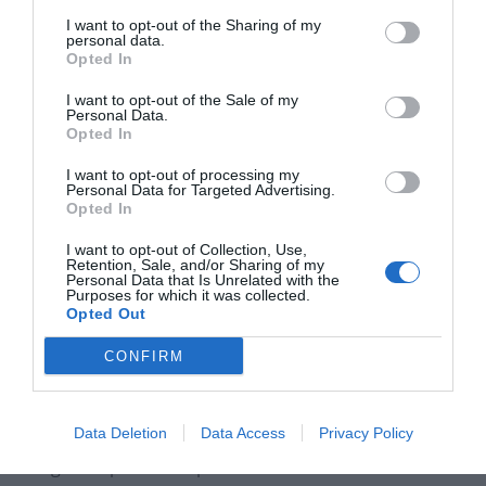
I want to opt-out of the Sharing of my
personal data.
Opted In
Nom
*
I want to opt-out of the Sale of my
Personal Data.
Opted In
I want to opt-out of processing my
E-mail
*
Personal Data for Targeted Advertising.
Opted In
I want to opt-out of Collection, Use,
Retention, Sale, and/or Sharing of my
Personal Data that Is Unrelated with the
Site web
Purposes for which it was collected.
Opted Out
CONFIRM
Data Deletion
Data Access
Privacy Policy
Enregistrer mon nom, mon e-mail et mon site dans le
navigateur pour mon prochain commentaire.