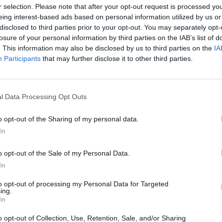
d Belkassam, en proposant aux candidats éliminés de
r selection. Please note that after your opt-out request is processed y
leur gâteau que leur adversaire.
eing interest-based ads based on personal information utilized by us or
disclosed to third parties prior to your opt-out. You may separately opt-
ique et des ambitions
losure of your personal information by third parties on the IAB’s list of
. This information may also be disclosed by us to third parties on the
IA
Participants
that may further disclose it to other third parties.
oire à le remplacer. Elle explique : « La remplacer, non,
tre, intégrer cette partie-là du
Meilleur pâtissier
, oui ce
Elle souligne également que le tournage de
La meilleure
l Data Processing Opt Outs
ège, est plus contraignant en raison de ses déplacements. À
des tournages fixes, elle y voit un avantage, car elle se sent
o opt-out of the Sharing of my personal data.
In
remplaçants
o opt-out of the Sale of my Personal Data.
In
sser la main à Noëmie Honiat ou un autre profil sera-t-il
to opt-out of processing my Personal Data for Targeted
ing.
célèbre pâtissière, pourrait également être une candidate
In
le mystère demeure quant à la prochaine jurée du programme.
o opt-out of Collection, Use, Retention, Sale, and/or Sharing