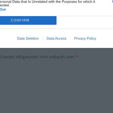
ersonal Data that Is Unrelated with the Purposes for which it
lected.
Out
dl
Budget 2026 La TVA des restaurateurs en danger
CONFIRM
Data Deletion
Data Access
Privacy Policy
 champs obligatoires sont indiqués avec
*