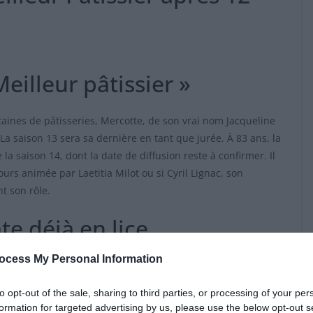
eilleur pâtissier »
aines de pâtisseries, Mercotte, de son vrai nom Jacqueline
 La saison 13 sera sa dernière en tant que jurée. À 83 ans, la
la saison 14, dont la date de diffusion reste à confirmer. Il
ours animée par Laetitia Milot ou si Cyril Lignac, son
 son rôle.
e déjà en lice
ocess My Personal Information
ire pourrait bien prendre la relève. Dans une interview
son intérêt pour le poste de jurée. Révélée lors de la saison
to opt-out of the sale, sharing to third parties, or processing of your per
u’elle intervient depuis deux saisons dans la seconde partie
formation for targeted advertising by us, please use the below opt-out s