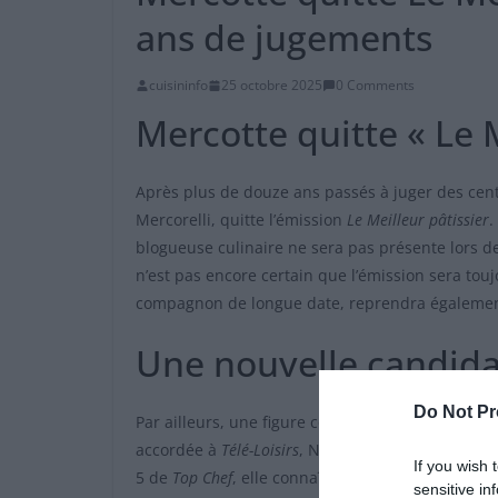
ans de jugements
cuisininfo
25 octobre 2025
0 Comments
Mercotte quitte « Le M
Après plus de douze ans passés à juger des cent
Mercorelli, quitte l’émission
Le Meilleur pâtissier
.
blogueuse culinaire ne sera pas présente lors de 
n’est pas encore certain que l’émission sera touj
compagnon de longue date, reprendra également
Une nouvelle candidat
Do Not Pr
Par ailleurs, une figure connue du monde culina
accordée à
Télé-Loisirs
, Noëmie Honiat a exprimé 
If you wish 
5 de
Top Chef
, elle connaît bien l’émission puisq
sensitive in