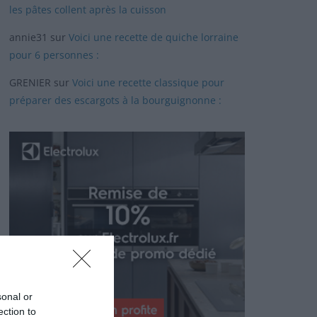
les pâtes collent après la cuisson
annie31
sur
Voici une recette de quiche lorraine
pour 6 personnes :
GRENIER
sur
Voici une recette classique pour
préparer des escargots à la bourguignonne :
sonal or
ection to