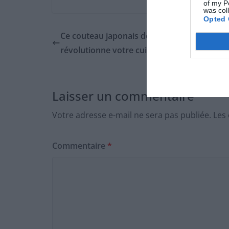
of my P
was col
Opted 
Ce couteau japonais de chef à 6,99 € chez Li
révolutionne votre cuisine
Laisser un commentaire
Votre adresse e-mail ne sera pas publiée.
Les
Commentaire
*