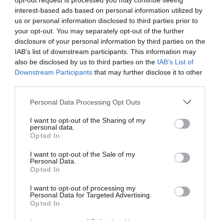
opt-out request is processed you may continue seeing
Une victoire inattendue
interest-based ads based on personal information utilized by
us or personal information disclosed to third parties prior to
et un tremplin
your opt-out. You may separately opt-out of the further
disclosure of your personal information by third parties on the
IAB’s list of downstream participants. This information may
Finalement, Stéphanie Le Quellec s’est lancé dans la
also be disclosed by us to third parties on the
IAB’s List of
Downstream Participants
that may further disclose it to other
compétition. Son talent et sa technique lui ont permis
third parties.
de briller rapidement. Elle a remporté la saison 2, un
succès qui a bouleversé sa vie professionnelle. Ce pari
Personal Data Processing Opt Outs
initial, qui semblait sans importance, lui a offert la
I want to opt-out of the Sharing of my
reconnaissance et le statut de cheffe doublement
personal data.
étoilée, ainsi que celui de coach respectée de
Opted In
l’émission.
I want to opt-out of the Sale of my
Personal Data.
Opted In
I want to opt-out of processing my
Multicuiseur Ninja Speedi : cuisine express et variée
Personal Data for Targeted Advertising.
Opted In
en 15 minutes