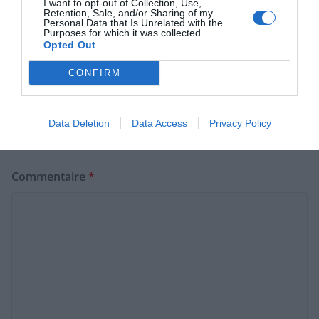
Dévorez votre pâte crue en toute sécurité grâce à
I want to opt-out of Collection, Use,
Retention, Sale, and/or Sharing of my
cette astuce étonnante
Personal Data that Is Unrelated with the
Purposes for which it was collected.
Opted Out
CONFIRM
Laisser un commentaire
Votre adresse e-mail ne sera pas publiée.
Les champs
Data Deletion
Data Access
Privacy Policy
obligatoires sont indiqués avec
*
Commentaire
*