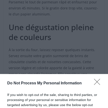
Parsemez le tout de parmesan râpé et enfournez pour
environ 45 minutes. Si le gratin dore trop vite, couvrez-
le d’un papier aluminium.
Une dégustation pleine
de couleurs
À la sortie du four, laissez reposer quelques instants.
Servez ensuite votre gratin surmonté de brins de
ciboulette ciselés et de noisettes concassées. Cette
version légère et colorée apporte de la gaieté à votre
repas sans alourdir l’estomac. Elle constitue une
alternative saine et pimpante pour réchauffer les
Do Not Process My Personal Information
cœurs à l’approche de l’hiver !
If you wish to opt-out of the sale, sharing to third parties, or
processing of your personal or sensitive information for
targeted advertising by us, please use the below opt-out