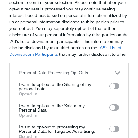
Réussir des œufs brouillés crémeux sans beurre ni
section to confirm your selection. Please note that after your
opt-out request is processed you may continue seeing
huile
interest-based ads based on personal information utilized by
La blanquette économique avec une viande
us or personal information disclosed to third parties prior to
alternative
your opt-out. You may separately opt-out of the further
disclosure of your personal information by third parties on the
IAB’s list of downstream participants. This information may
also be disclosed by us to third parties on the
IAB’s List of
Laisser un commentaire
Downstream Participants
that may further disclose it to other
third parties.
Votre adresse e-mail ne sera pas publiée.
Les champs
Personal Data Processing Opt Outs
obligatoires sont indiqués avec
*
I want to opt-out of the Sharing of my
personal data.
Commentaire
*
Opted In
I want to opt-out of the Sale of my
Personal Data.
Opted In
I want to opt-out of processing my
Personal Data for Targeted Advertising.
Opted In