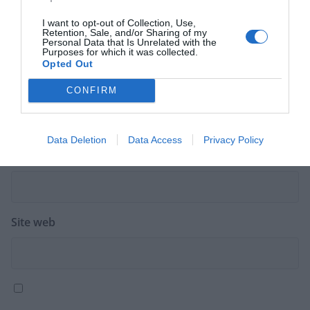
I want to opt-out of Collection, Use,
Retention, Sale, and/or Sharing of my
Personal Data that Is Unrelated with the
Purposes for which it was collected.
Opted Out
Nom
*
CONFIRM
Data Deletion
Data Access
Privacy Policy
E-mail
*
Site web