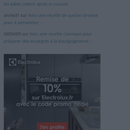
les pâtes collent après la cuisson
annie31
sur
Voici une recette de quiche lorraine
pour 6 personnes :
GRENIER
sur
Voici une recette classique pour
préparer des escargots à la bourguignonne :