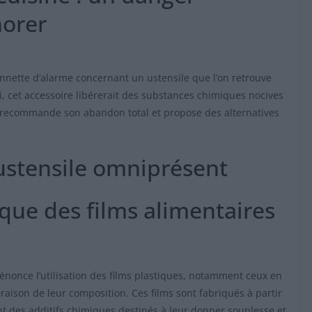
norer
onnette d’alarme concernant un ustensile que l’on retrouve
ui, cet accessoire libérerait des substances chimiques nocives
 Il recommande son abandon total et propose des alternatives
t ustensile omniprésent
que des films alimentaires
énonce l’utilisation des films plastiques, notamment ceux en
n raison de leur composition. Ces films sont fabriqués à partir
nt des additifs chimiques destinés à leur donner souplesse et