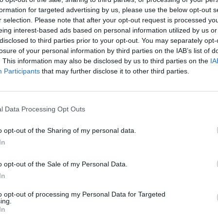
 le papier aluminium, il admet qu’il peut être utilisé pour des
formation for targeted advertising by us, please use the below opt-out s
r selection. Please note that after your opt-out request is processed y
car il libère alors des particules métalliques. Il préconise
eing interest-based ads based on personal information utilized by us or
tenants en verre, plus sûrs et réutilisables, pour conserver
disclosed to third parties prior to your opt-out. You may separately opt-
losure of your personal information by third parties on the IAB’s list of
. This information may also be disclosed by us to third parties on the
IA
tives pour une
Participants
that may further disclose it to other third parties.
l Data Processing Opt Outs
re, la meilleure option
o opt-out of the Sharing of my personal data.
In
age de récipients en verre. Ce matériau ne libère aucune
oid, se nettoie facilement et peut être réutilisé pendant des
o opt-out of the Sale of my Personal Data.
n silicone, sont idéales pour stocker aussi bien les liquides
In
tifier rapidement le contenu sans ouvrir le récipient. Bien
to opt-out of processing my Personal Data for Targeted
es boîtes représentent un investissement durable et
ing.
In