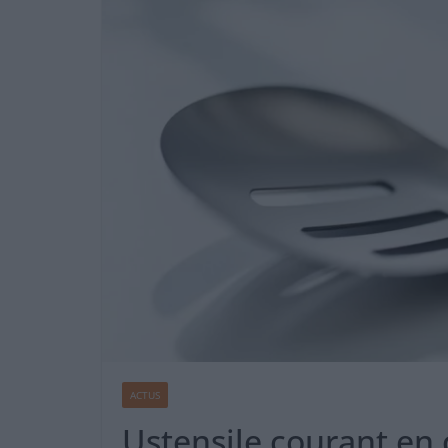
ACTUS
Ustensile courant en 