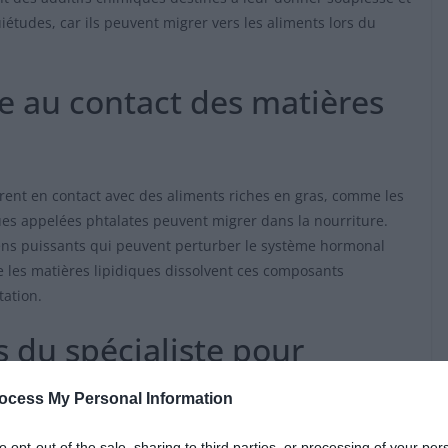
études, car ils peuvent migrer vers les aliments lors du
e au contact des matières
trent en contact avec des aliments riches en gras, comme les
es appelées phtalates peuvent migrer dans la nourriture.
ens puissants qui peuvent perturber le système hormonal
 les matières lipidiques dissolvent ces composants
tation.
du spécialiste pour
ocess My Personal Information
recommande de ne plus utiliser ces films plastiques. Il
to opt-out of the sale, sharing to third parties, or processing of your per