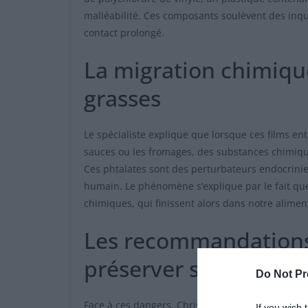
malléabilité. Ces composants soulèvent des inqui
contact prolongé.
La migration chimiqu
grasses
Le spécialiste explique que lorsque ces films en
sauces ou les fromages, des substances chimiqu
Ces phtalates sont des perturbateurs endocrini
humain. Le phénomène s’explique par le fait que
chimiques, qui finissent alors dans notre alimen
Les recommandations 
préserver sa santé
Do Not Pr
Face à ces dangers, Christophe Mercier-Thellier 
If you wish 