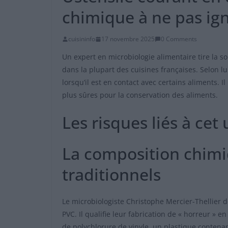
chimique à ne pas ig
cuisininfo
17 novembre 2025
0 Comments
Un expert en microbiologie alimentaire tire la s
dans la plupart des cuisines françaises. Selon l
lorsqu’il est en contact avec certains aliments.
plus sûres pour la conservation des aliments.
Les risques liés à ce
La composition chimi
traditionnels
Le microbiologiste Christophe Mercier-Thellier d
PVC. Il qualifie leur fabrication de « horreur » e
de polychlorure de vinyle, un plastique contena