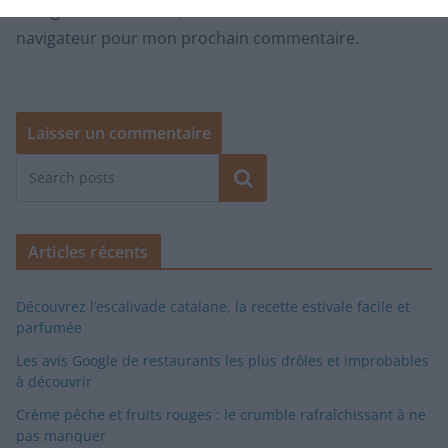
Enregistrer mon nom, mon e-mail et mon site dans le
navigateur pour mon prochain commentaire.
Rechercher
Articles récents
Découvrez l’escalivade catalane, la recette estivale facile et
parfumée
Les avis Google de restaurants les plus drôles et improbables
à découvrir
Crème pêche et fruits rouges : le crumble rafraîchissant à ne
pas manquer