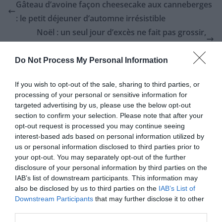
Gâteau d’avoine façon cheesecake aux canneberges
: le petit déjeuner d’automne irrésistible
Noël : un seul jour d’excès ne fait pas grossir,
rassure une experte
Do Not Process My Personal Information
If you wish to opt-out of the sale, sharing to third parties, or
Laisser un commentaire
processing of your personal or sensitive information for
targeted advertising by us, please use the below opt-out
Votre adresse e-mail ne sera pas publiée.
Les champs
section to confirm your selection. Please note that after your
obligatoires sont indiqués avec
*
opt-out request is processed you may continue seeing
interest-based ads based on personal information utilized by
us or personal information disclosed to third parties prior to
Commentaire
*
your opt-out. You may separately opt-out of the further
disclosure of your personal information by third parties on the
IAB’s list of downstream participants. This information may
also be disclosed by us to third parties on the
IAB’s List of
Downstream Participants
that may further disclose it to other
third parties.