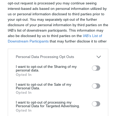
Secondes
opt-out request is processed you may continue seeing
Secrets de rentabilité : comment les buffets à
interest-based ads based on personal information utilized by
volonté maximisent leurs profits
us or personal information disclosed to third parties prior to
your opt-out. You may separately opt-out of the further
disclosure of your personal information by third parties on the
IAB’s list of downstream participants. This information may
Laisser un commentaire
also be disclosed by us to third parties on the
IAB’s List of
Downstream Participants
that may further disclose it to other
third parties.
Votre adresse e-mail ne sera pas publiée.
Les champs
obligatoires sont indiqués avec
*
Personal Data Processing Opt Outs
I want to opt-out of the Sharing of my
Commentaire
*
personal data.
Opted In
I want to opt-out of the Sale of my
Personal Data.
Opted In
I want to opt-out of processing my
Personal Data for Targeted Advertising.
Opted In