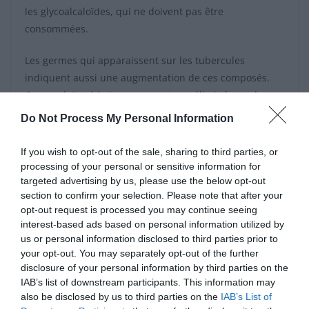
les glycoalcaloïdes, qui ne doivent pas être
consommées.
Les germes qui apparaissent sur les tubercules
indiquent aussi une augmentation de ces composés.
Ces produits chimiques ne sont pas éliminés par la
cuisson, qu’elle soit à la friture, au four, au micro-ondes
Do Not Process My Personal Information
ou en bouillant. Mieux vaut donc prévenir en stockant
correctement ses pommes de terre et en évitant
If you wish to opt-out of the sale, sharing to third parties, or
qu’elles deviennent abîmées.
processing of your personal or sensitive information for
targeted advertising by us, please use the below opt-out
Pour une conservation optimale, il est conseillé
section to confirm your selection. Please note that after your
opt-out request is processed you may continue seeing
d’utiliser un panier métallique ajouré, qui permet à l’air
interest-based ads based on personal information utilized by
de circuler tout en empêchant l’humidité de stagner. Ce
us or personal information disclosed to third parties prior to
type de contenant peut être placé dans un placard ou
your opt-out. You may separately opt-out of the further
un cellier. Dans une cuisine plus spacieuse, des
disclosure of your personal information by third parties on the
paniers empilables ou montés sur roulettes facilitent le
IAB’s list of downstream participants. This information may
also be disclosed by us to third parties on the
IAB’s List of
stockage de grandes quantités, tout en maintenant une