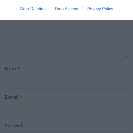
Data Deletion
Data Access
Privacy Policy
Nom
*
E-mail
*
Site web