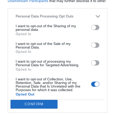
Downstream Participants
that may further disclose it to other
bonne ventilation.
third parties.
Personal Data Processing Opt Outs
I want to opt-out of the Sharing of my
Découvrez la friteuse magique Moulinex qui
personal data.
Opted In
révolutionne votre cuisine
Découvrez le caviar végétal : la lentille noire aux
I want to opt-out of the Sale of my
Personal Data.
saveurs de noisette
Opted In
I want to opt-out of processing my
Personal Data for Targeted Advertising.
Opted In
Laisser un commentaire
I want to opt-out of Collection, Use,
Votre adresse e-mail ne sera pas publiée.
Les champs
Retention, Sale, and/or Sharing of my
Personal Data that Is Unrelated with the
obligatoires sont indiqués avec
*
Purposes for which it was collected.
Opted Out
Commentaire
*
CONFIRM