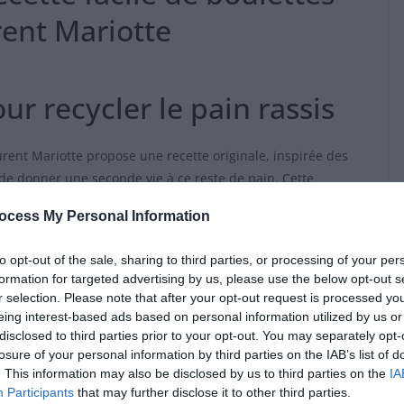
rent Mariotte
ur recycler le pain rassis
rent Mariotte propose une recette originale, inspirée des
de donner une seconde vie à ce reste de pain. Cette
oulettes rustiques et économiques, faciles à réaliser.
ocess My Personal Information
r avec deux feuilles de laurier et trois clous de girofle
to opt-out of the sale, sharing to third parties, or processing of your per
z 250 g de pain de campagne (sans la croûte) en gros cubes
formation for targeted advertising by us, please use the below opt-out s
d filtré sur le pain et laissez-le s’imbiber.
r selection. Please note that after your opt-out request is processed y
eing interest-based ads based on personal information utilized by us or
és dans une casserole avec 30 g de beurre, pendant une
disclosed to third parties prior to your opt-out. You may separately opt-
its. Ajoutez-les au pain réhydraté, puis incorporez des herbes
losure of your personal information by third parties on the IAB’s list of
plat et de la ciboulette. Malaxez le tout à la main, puis
. This information may also be disclosed by us to third parties on the
IA
Participants
that may further disclose it to other third parties.