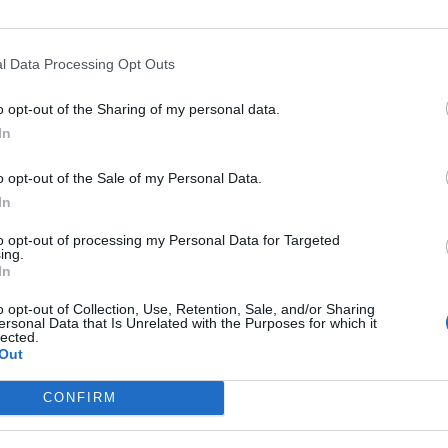
uite, formez des boulettes en humidifiant vos mains pour
ettes dans une grande casserole d’eau salée frémissante
l Data Processing Opt Outs
ez-les et servez chaud.
o opt-out of the Sharing of my personal data.
excellente façon de ne pas gaspiller son pain dur, tout en
In
 savoureuse.
o opt-out of the Sale of my Personal Data.
In
to opt-out of processing my Personal Data for Targeted
Moutarde forte adoucie avec du miel : L’astuce
ing.
In
pour un goût parfait
o opt-out of Collection, Use, Retention, Sale, and/or Sharing
ersonal Data that Is Unrelated with the Purposes for which it
lected.
Out
CONFIRM
 champs obligatoires sont indiqués avec
*