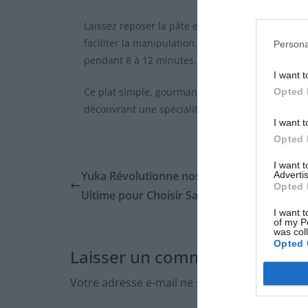
Laissez reposer la pâte environ 30 minutes. Ens
faciliter la manipulation. Faites cuire ces boul
Persona
pendant 8 à 12 minutes, selon leur taille. Égoutt
I want t
Ce plat simple, gourmand et économique est une 
Opted 
découvrant une spécialité peu connue mais très
I want t
Opted 
I want 
Yuka Révolutionne nos Courses : Le Guide
Advertis
Opted 
Ultime pour Choisir Sainement
I want t
of my P
was col
Opted 
Laisser un commentaire
Votre adresse e-mail ne sera pas publiée.
Les