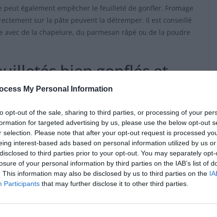
de peut également empêcher le feuilleté de gonfler. Fromage
ectement sur la pâte peuvent la détremper. Il est conseillé
re avec de la chapelure, du parmesan râpé ou de la poudre
uilletés bien gonflés et
ocess My Personal Information
to opt-out of the sale, sharing to third parties, or processing of your per
imples sont efficaces. Avant la cuisson, piquez légèrement la
formation for targeted advertising by us, please use the below opt-out s
ée uniforme, notamment pour les feuilletés roulés ou
r selection. Please note that after your opt-out request is processed y
ulez la pâte en boudin serré, puis découpez des tranches
eing interest-based ads based on personal information utilized by us or
ées qui gonflent sans s’affaisser.
disclosed to third parties prior to your opt-out. You may separately opt-
losure of your personal information by third parties on the IAB’s list of
. This information may also be disclosed by us to third parties on the
IA
chauffer le four à 200 °C en chaleur tournante. La cuisson
Participants
that may further disclose it to other third parties.
e les feuilletés soient bien dorés. Certains conseillent même
 la levée plus rapidement. Il est important de ne pas ouvrir
server la vapeur qui aide à faire gonfler les couches. Enfin,