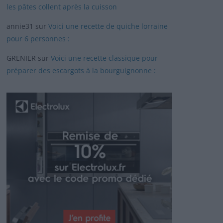
les pâtes collent après la cuisson
annie31
sur
Voici une recette de quiche lorraine
pour 6 personnes :
GRENIER
sur
Voici une recette classique pour
préparer des escargots à la bourguignonne :