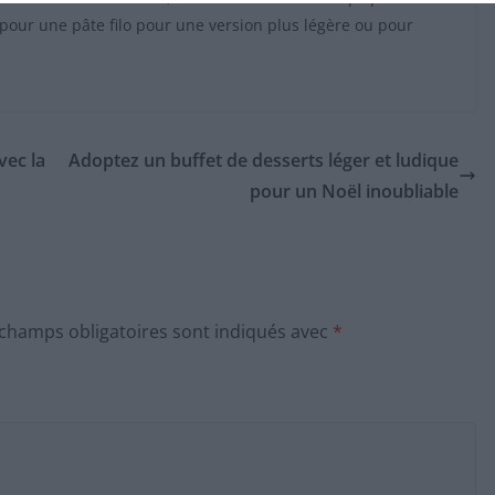
i pour une pâte filo pour une version plus légère ou pour
ec la
Adoptez un buffet de desserts léger et ludique
pour un Noël inoubliable
 champs obligatoires sont indiqués avec
*