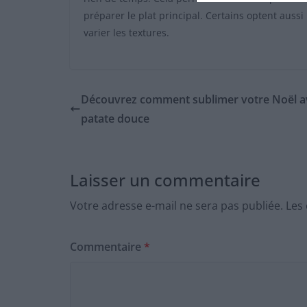
préparer le plat principal. Certains optent auss
varier les textures.
Découvrez comment sublimer votre Noël av
patate douce
Laisser un commentaire
Votre adresse e-mail ne sera pas publiée.
Les
Commentaire
*