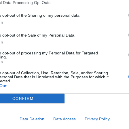
l Data Processing Opt Outs
au four leur donnera une belle couleur ambrée et une finition
o opt-out of the Sharing of my personal data.
In
oment de l’enfournement.
o opt-out of the Sale of my Personal Data.
 de cuisson.
In
to opt-out of processing my Personal Data for Targeted
: feuilletés à préparer et
ing.
In
o opt-out of Collection, Use, Retention, Sale, and/or Sharing
ersonal Data that Is Unrelated with the Purposes for which it
lected.
Out
de préparer ses feuilletés à l’avance. La méthode consiste à les
 avant de les congeler. Sur une plaque, disposez-les en une
CONFIRM
e boîte hermétique. Cette technique fonctionne avec la
, pesto, foie gras ou saumon fumé.
Data Deletion
Data Access
Privacy Policy
0 à 15 minutes à 180 °C. Ils retrouveront leur croustillant en un
s fournées sans stress, tout en laissant du temps pour