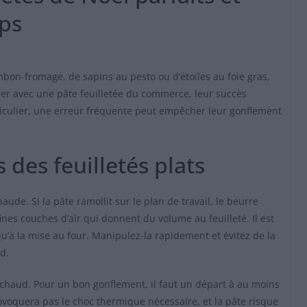
ups
jambon-fromage, de sapins au pesto ou d’étoiles au foie gras,
parer avec une pâte feuilletée du commerce, leur succès
iculier, une erreur fréquente peut empêcher leur gonflement
 des feuilletés plats
aude. Si la pâte ramollit sur le plan de travail, le beurre
ines couches d’air qui donnent du volume au feuilleté. Il est
qu’à la mise au four. Manipulez-la rapidement et évitez de la
d.
chaud. Pour un bon gonflement, il faut un départ à au moins
ovoquera pas le choc thermique nécessaire, et la pâte risque