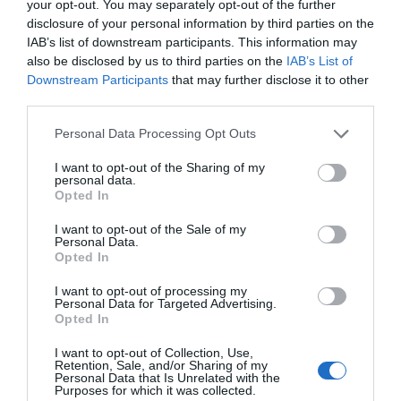
Laisser un commentaire
your opt-out. You may separately opt-out of the further
disclosure of your personal information by third parties on the
Votre adresse e-mail ne sera pas publiée.
Les champs
IAB’s list of downstream participants. This information may
also be disclosed by us to third parties on the
IAB’s List of
obligatoires sont indiqués avec
*
Downstream Participants
that may further disclose it to other
third parties.
Commentaire
*
Personal Data Processing Opt Outs
I want to opt-out of the Sharing of my
personal data.
Opted In
I want to opt-out of the Sale of my
Personal Data.
Opted In
I want to opt-out of processing my
Personal Data for Targeted Advertising.
Opted In
I want to opt-out of Collection, Use,
Nom
*
Retention, Sale, and/or Sharing of my
Personal Data that Is Unrelated with the
Purposes for which it was collected.