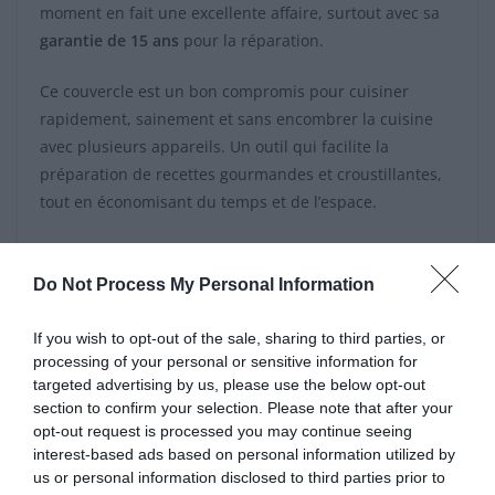
moment en fait une excellente affaire, surtout avec sa
garantie de 15 ans
pour la réparation.
Ce couvercle est un bon compromis pour cuisiner
rapidement, sainement et sans encombrer la cuisine
avec plusieurs appareils. Un outil qui facilite la
préparation de recettes gourmandes et croustillantes,
tout en économisant du temps et de l’espace.
Do Not Process My Personal Information
La Galette des rois remboursée par la Sécurité
sociale : une surprise pour certains
If you wish to opt-out of the sale, sharing to third parties, or
processing of your personal or sensitive information for
Comment conserver votre pain congelé pour qu’il
targeted advertising by us, please use the below opt-out
reste frais et nutritif
section to confirm your selection. Please note that after your
opt-out request is processed you may continue seeing
interest-based ads based on personal information utilized by
us or personal information disclosed to third parties prior to