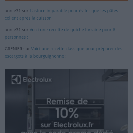
annie31
sur
L’astuce imparable pour éviter que les pâtes
collent après la cuisson
annie31
sur
Voici une recette de quiche lorraine pour 6
personnes :
GRENIER
sur
Voici une recette classique pour préparer des
escargots à la bourguignonne :