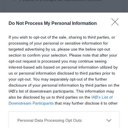
Commencez par fouetter les œufs avec le sel et une
cuillère à café d’huile d’olive. Faites chauffer une poêle
Do Not Process My Personal Information
antiadhésive avec un peu d’huile d’olive sur feu moyen
pendant une trentaine de secondes. Versez-y les œufs
If you wish to opt-out of the sale, sharing to third parties, or
processing of your personal or sensitive information for
et remuez constamment jusqu’à ce qu’ils commencent
targeted advertising by us, please use the below opt-out
à prendre, tout en restant encore brillants et
section to confirm your selection. Please note that after your
légèrement baveux. Ensuite, éteignez le feu, incorporez
opt-out request is processed you may continue seeing
le yaourt grec en mélangeant doucement jusqu’à ce
interest-based ads based on personal information utilized by
qu’il disparaisse dans les œufs. Servez aussitôt,
us or personal information disclosed to third parties prior to
your opt-out. You may separately opt-out of the further
parsemé de ciboulette.
disclosure of your personal information by third parties on the
IAB’s list of downstream participants. This information may
also be disclosed by us to third parties on the
IAB’s List of
Downstream Participants
that may further disclose it to other
Ce aliment ne doit jamais être décongelé à
third parties.
température ambiante
Personal Data Processing Opt Outs
Ce dessert japonais à deux ingrédients va vous