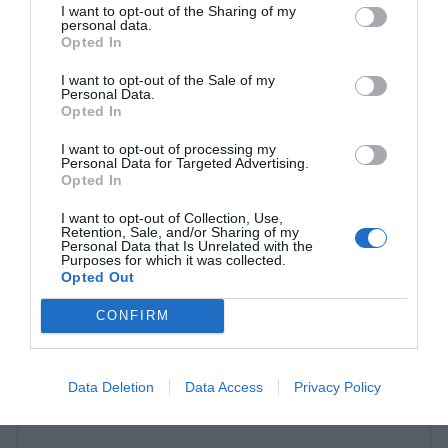
étonner
I want to opt-out of the Sharing of my
personal data.
Opted In
I want to opt-out of the Sale of my
Laisser un commentaire
Personal Data.
Opted In
Votre adresse e-mail ne sera pas publiée.
Les champs
I want to opt-out of processing my
Personal Data for Targeted Advertising.
obligatoires sont indiqués avec
*
Opted In
I want to opt-out of Collection, Use,
Commentaire
*
Retention, Sale, and/or Sharing of my
Personal Data that Is Unrelated with the
Purposes for which it was collected.
Opted Out
CONFIRM
Data Deletion
Data Access
Privacy Policy