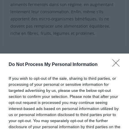
aliments fermentés dans son régime, en augmentant
lentement leur consommation. Enfin, même s’ils
apportent des micro-organismes bénéfiques, ils ne
doivent pas remplacer une alimentation équilibrée,
riche en fibres, fruits, légumes et protéines.
Les restaurants qui ouvrent plus tôt : la nouvelle
Do Not Process My Personal Information
tendance en soirée
Ustensiles de cuisine à éviter en 2026 : ce que 60
If you wish to opt-out of the sale, sharing to third parties, or
processing of your personal or sensitive information for
Millions de consommateurs révèle
targeted advertising by us, please use the below opt-out
section to confirm your selection. Please note that after your
opt-out request is processed you may continue seeing
interest-based ads based on personal information utilized by
Laisser un commentaire
us or personal information disclosed to third parties prior to
your opt-out. You may separately opt-out of the further
Votre adresse e-mail ne sera pas publiée.
Les champs
disclosure of your personal information by third parties on the