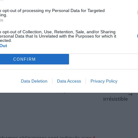
crêpes avec de la pâte à tartiner maison ou du chocolat
to opt-out of processing my Personal Data for Targeted
ing.
r une touche encore plus festive, saupoudrez-les de sucre
In
. Vous pouvez aussi ajouter des éclats de noix, noisettes ou
o opt-out of Collection, Use, Retention, Sale, and/or Sharing
ersonal Data that Is Unrelated with the Purposes for which it
lected.
 crêpes d’une boule de glace à la vanille ou de caramel, et
Out
ariantes permettent de faire de la crêpe un véritable moment
CONFIRM
Data Deletion
Data Access
Privacy Policy
Découvrez la pâte brisée maison saine et
irrésistible