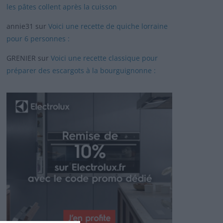
les pâtes collent après la cuisson
annie31
sur
Voici une recette de quiche lorraine
pour 6 personnes :
GRENIER
sur
Voici une recette classique pour
préparer des escargots à la bourguignonne :