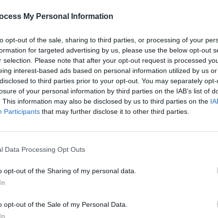
e 500 g de farine T45. Mélangez-la dans un bol ou dans la
soupe de sucre et deux pincées de sel. Cassez ensuite cinq
ocess My Personal Information
cipient. Incorporez-les progressivement aux ingrédients
ne pâte lisse.
to opt-out of the sale, sharing to third parties, or processing of your per
formation for targeted advertising by us, please use the below opt-out s
nstamment pour éviter la formation de grumeaux. Faites
r selection. Please note that after your opt-out request is processed y
eing interest-based ads based on personal information utilized by us or
 tout en continuant de mélanger. Laissez reposer la
disclosed to third parties prior to your opt-out. You may separately opt-
nutes, afin que la texture devienne parfaitement homogène.
losure of your personal information by third parties on the IAB’s list of
. This information may also be disclosed by us to third parties on the
IA
ntiadhésive avec de l’huile de tournesol à l’aide d’un
Participants
that may further disclose it to other third parties.
une louche de pâte pour chaque crêpe. Laissez cuire quelques
 coloration dorée. Servez aussitôt.
l Data Processing Opt Outs
os crêpes à la Chandeleur
o opt-out of the Sharing of my personal data.
In
 lors de la fête de la Chandeleur, vous pouvez varier les
les de fraises, de framboises ou de tranches de banane.
o opt-out of the Sale of my Personal Data.
aison.
In