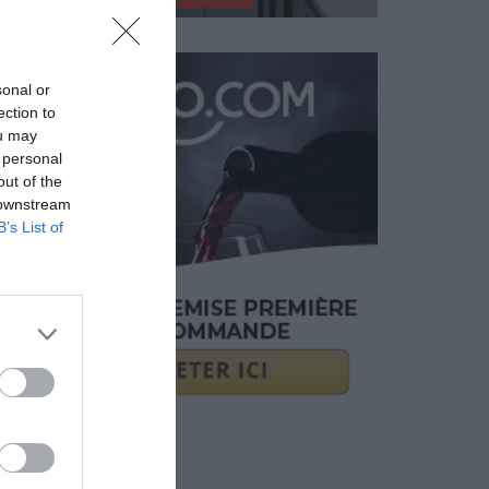
sonal or
ection to
ou may
 personal
out of the
 downstream
B’s List of