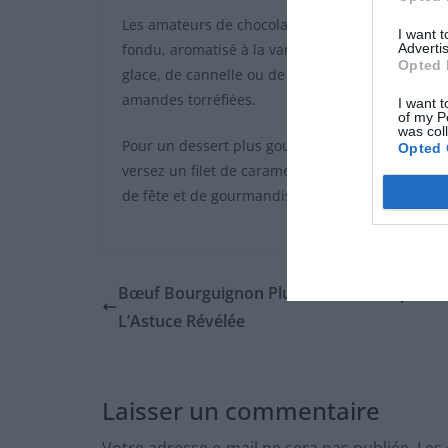
Les amateurs de chocolat pourront garnir leurs 
I want 
Advertis
fondu, aromatisé à la vanille ou à l’orange. Pou
Opted 
glace, de cannelle ou de copeaux de noix de coco
amandes torréfiées.
I want t
of my P
was col
Pour un dessert plus gourmand, accompagnez vos
Opted 
versez un filet de caramel au beurre salé. Ces v
de fête et de gourmandise.
Bœuf Bourguignon Plus Tendre et Rapide :
L’Astuce Révélée
Laisser un commentaire