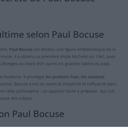
ultime selon Paul Bocuse
oint,
Paul Bocuse
est devenu une figure emblématique de la
naise. Il a obtenu sa première étoile Michelin en 1961, puis
r Collonges-au-Mont-d’Or parmi les grandes tables du pays.
e moderne. Il privilégie
les produits frais, les cuissons
uisine, Bocuse a mis en avant la simplicité et l’efficacité dans
nt cette philosophie : un appareil facile à préparer, qui cuit
leuse des crêpes.
çon Paul Bocuse