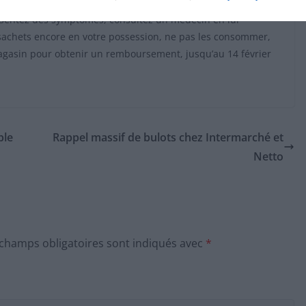
ssentez des symptômes, consultez un médecin en lui
sachets encore en votre possession, ne pas les consommer,
magasin pour obtenir un remboursement, jusqu’au 14 février
ble
Rappel massif de bulots chez Intermarché et
Netto
 champs obligatoires sont indiqués avec
*