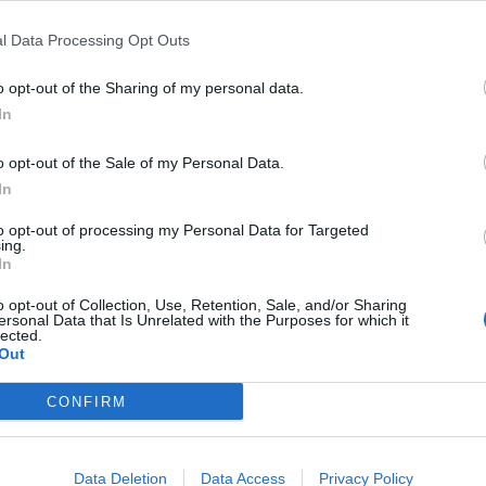
3453540 ;
l Data Processing Opt Outs
02/2026.
o opt-out of the Sharing of my personal data.
In
 produit n’est pas concerné par le rappel. En cas de doute,
o opt-out of the Sale of my Personal Data.
iquette lisible, il vaut mieux ne pas le consommer et le
In
to opt-out of processing my Personal Data for Targeted
sommation et
ing.
In
o opt-out of Collection, Use, Retention, Sale, and/or Sharing
ersonal Data that Is Unrelated with the Purposes for which it
lected.
Out
togenes
peut provoquer une listériose. Cette infection se
ête et des courbatures. Le délai d’incubation peut aller
CONFIRM
Les femmes enceintes, les personnes âgées ou
igilantes, car elles sont plus susceptibles de développer
Data Deletion
Data Access
Privacy Policy