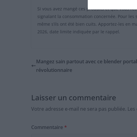
Si vous avez mangé ces produits et que vous re
signalant la consommation concernée. Pour les 
même s’ils ont été bien cuits. Apportez-les en 
2026, date limite indiquée par le rappel.
Mangez sain partout avec ce blender porta
révolutionnaire
Laisser un commentaire
Votre adresse e-mail ne sera pas publiée.
Les
Commentaire
*