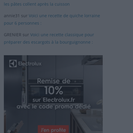
les pâtes collent après la cuisson
annie31
sur
Voici une recette de quiche lorraine
pour 6 personnes :
GRENIER
sur
Voici une recette classique pour
préparer des escargots à la bourguignonne :