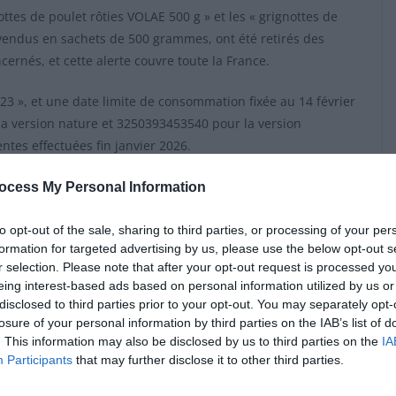
ttes de poulet rôties VOLAE 500 g » et les « grignottes de
vendus en sachets de 500 grammes, ont été retirés des
ernés, et cette alerte couvre toute la France.
23 », et une date limite de consommation fixée au 14 février
a version nature et 3250393453540 pour la version
tes effectuées fin janvier 2026.
ous êtes concerné ?
ocess My Personal Information
to opt-out of the sale, sharing to third parties, or processing of your per
de poulet achetés chez Intermarché. Sur l’emballage, vérifiez
formation for targeted advertising by us, please use the below opt-out s
et de 500 g, avec la mention « grignottes de poulet rôties »
r selection. Please note that after your opt-out request is processed y
rres, se trouve le code GTIN. Si ce code correspond à
eing interest-based ads based on personal information utilized by us or
disclosed to third parties prior to your opt-out. You may separately opt-
 la vérification du lot et de la date de péremption.
losure of your personal information by third parties on the IAB’s list of
. This information may also be disclosed by us to third parties on the
IA
Participants
that may further disclose it to other third parties.