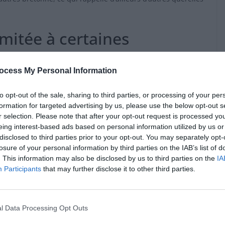
itée à certaines
ocess My Personal Information
moments précis : lors de l’Épiphanie avec la galette des rois
to opt-out of the sale, sharing to third parties, or processing of your per
 En dehors de ces occasions, la plupart des gens le
formation for targeted advertising by us, please use the below opt-out s
tonnes. Là-bas, il est généralement servi dans une « bolée
r selection. Please note that after your opt-out request is processed y
lklore local, très apprécié par les touristes. Pourtant, cette
eing interest-based ads based on personal information utilized by us or
disclosed to third parties prior to your opt-out. You may separately opt-
losure of your personal information by third parties on the IAB’s list of
que, mais pas forcément
. This information may also be disclosed by us to third parties on the
IA
Participants
that may further disclose it to other third parties.
l Data Processing Opt Outs
s dans l’époque où la vaisselle en verre ou en faïence était
s petits bols en terre cuite, conçus pour boire le cidre