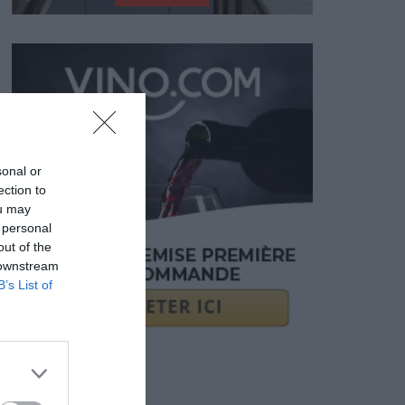
sonal or
ection to
ou may
 personal
out of the
 downstream
B’s List of