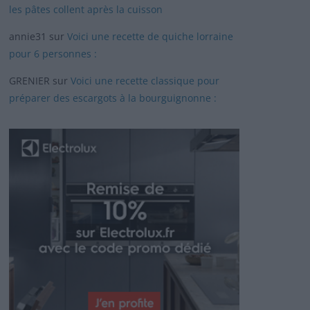
les pâtes collent après la cuisson
annie31
sur
Voici une recette de quiche lorraine
pour 6 personnes :
GRENIER
sur
Voici une recette classique pour
préparer des escargots à la bourguignonne :