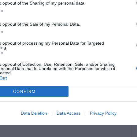
o opt-out of the Sharing of my personal data.
de matériau pose problème pour certains amateurs et
In
o opt-out of the Sale of my Personal Data.
alistes du cidre
In
to opt-out of processing my Personal Data for Targeted
professionnels, servir le cidre dans une bolée serait « une
ing.
In
teurs bretons eux-mêmes préfèrent la dégustation dans un
eur outil pour apprécier pleinement ses arômes. La
o opt-out of Collection, Use, Retention, Sale, and/or Sharing
ersonal Data that Is Unrelated with the Purposes for which it
lected.
Out
ion et modernité
CONFIRM
re à pied. L’essentiel est de comprendre pourquoi on choisit
abitude ou simplement par envie de profiter d’un bon cidre. La
Data Deletion
Data Access
Privacy Policy
traditions et recherche de modernité, sans que cela ne pose