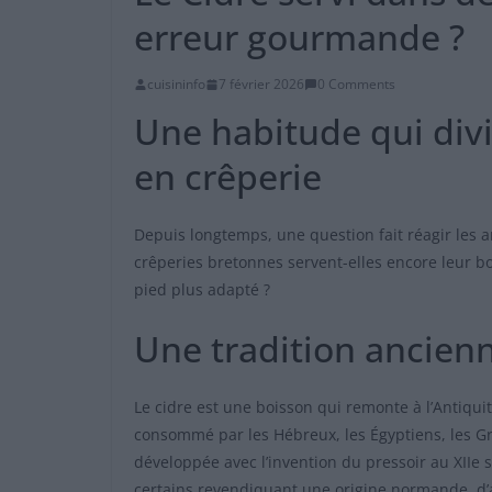
erreur gourmande ?
cuisininfo
7 février 2026
0 Comments
Une habitude qui divi
en crêperie
Depuis longtemps, une question fait réagir les a
crêperies bretonnes servent-elles encore leur bo
pied plus adapté ?
Une tradition ancien
Le cidre est une boisson qui remonte à l’Antiqui
consommé par les Hébreux, les Égyptiens, les Gre
développée avec l’invention du pressoir au XIIe s
certains revendiquant une origine normande, d’au