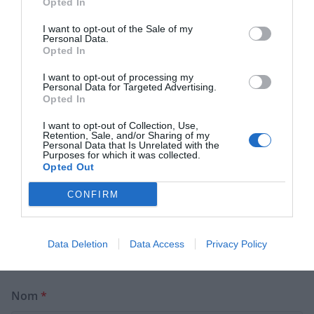
Opted In
Laisser un commentaire
I want to opt-out of the Sale of my
Personal Data.
Votre adresse e-mail ne sera pas publiée.
Les champs
Opted In
obligatoires sont indiqués avec
*
I want to opt-out of processing my
Personal Data for Targeted Advertising.
Opted In
Commentaire
*
I want to opt-out of Collection, Use,
Retention, Sale, and/or Sharing of my
Personal Data that Is Unrelated with the
Purposes for which it was collected.
Opted Out
CONFIRM
Data Deletion
Data Access
Privacy Policy
Nom
*