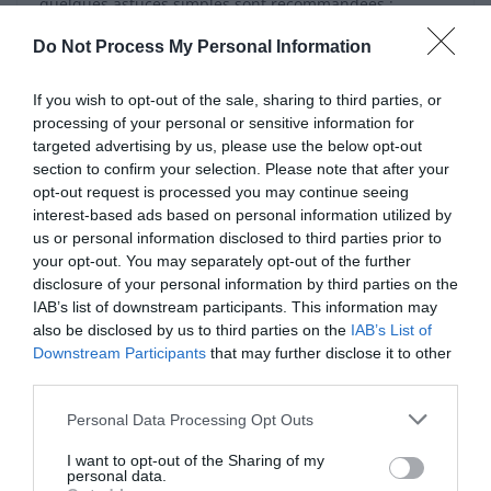
quelques astuces simples sont recommandées :
Do Not Process My Personal Information
Peser ou mesurer sa cuillère de Nutella, puis
refermer le pot.
If you wish to opt-out of the sale, sharing to third parties, or
Remplacer le beurre par du Nutella, sans
processing of your personal or sensitive information for
ajouter d’autres sucres dans la journée.
targeted advertising by us, please use the below opt-out
section to confirm your selection. Please note that after your
Alterner avec une pâte à tartiner maison, plus
opt-out request is processed you may continue seeing
riche en noisettes et moins sucrée, tout en
interest-based ads based on personal information utilized by
respectant la même petite portion.
us or personal information disclosed to third parties prior to
your opt-out. You may separately opt-out of the further
disclosure of your personal information by third parties on the
IAB’s list of downstream participants. This information may
also be disclosed by us to third parties on the
IAB’s List of
Downstream Participants
that may further disclose it to other
Café en supermarché : la vérité sur leur composition
third parties.
dévoilée
Aldi rappel : Jambon contaminé à la Listeria
Personal Data Processing Opt Outs
I want to opt-out of the Sharing of my
personal data.