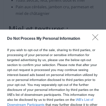
Toast avocat, feta, piment doux et miel
Pain aux céréales, jambon cru, parmesan et
miel de châtaignier
Miel et textures :
croquant, moelleux,
Do Not Process My Personal Information
fondant
If you wish to opt-out of the sale, sharing to third parties, or
processing of your personal or sensitive information for
targeted advertising by us, please use the below opt-out
Pour varier les plaisirs, jouez avec les textures.
section to confirm your selection. Please note that after your
Combinez le fondant du miel avec des éléments
opt-out request is processed you may continue seeing
croquants (noix, graines, granola) ou moelleux
interest-based ads based on personal information utilized by
(fromage, fruits). Vous pouvez aussi toaster légèrement
us or personal information disclosed to third parties prior to
votre pain ou passer la tartine sous le grill après avoir
your opt-out. You may separately opt-out of the further
disclosure of your personal information by third parties on the
ajouté le miel pour un contraste encore plus
IAB’s list of downstream participants. This information may
gourmand.
also be disclosed by us to third parties on the
IAB’s List of
Downstream Participants
that may further disclose it to other