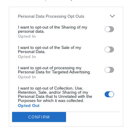
Astuce : préparer ses
third parties.
propres tartinades au
Personal Data Processing Opt Outs
miel
I want to opt-out of the Sharing of my
personal data.
Opted In
Les amateurs de cuisine peuvent réaliser leurs propres
I want to opt-out of the Sale of my
tartinades :
Personal Data.
Opted In
Pâte à tartiner miel-noisette
: mixer des
I want to opt-out of processing my
Personal Data for Targeted Advertising.
noisettes grillées, ajouter du miel et un peu
Opted In
d’huile pour obtenir une pâte onctueuse.
I want to opt-out of Collection, Use,
Beurre-miel
: mélanger du beurre mou avec
Retention, Sale, and/or Sharing of my
Personal Data that Is Unrelated with the
du miel et une pincée de fleur de sel, à
Purposes for which it was collected.
tartiner chaud.
Opted Out
Crème de ricotta au miel
: mélanger ricotta,
CONFIRM
miel et zestes de citron.
Fromage frais, fines herbes et miel
: idéal