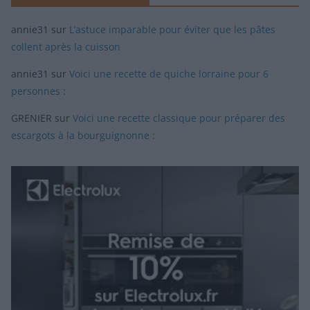
annie31
sur
L’astuce imparable pour éviter que les pâtes
collent après la cuisson
annie31
sur
Voici une recette de quiche lorraine pour 6
personnes :
GRENIER
sur
Voici une recette classique pour préparer des
escargots à la bourguignonne :