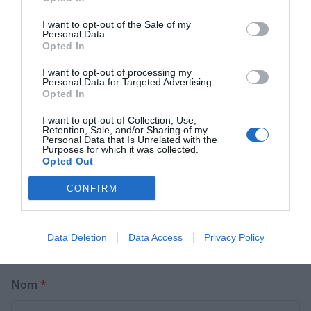
Laisser un commentaire
I want to opt-out of the Sale of my
Votre adresse e-mail ne sera pas publiée.
Les champs
Personal Data.
Opted In
obligatoires sont indiqués avec
*
I want to opt-out of processing my
Personal Data for Targeted Advertising.
Opted In
Commentaire
*
I want to opt-out of Collection, Use,
Retention, Sale, and/or Sharing of my
Personal Data that Is Unrelated with the
Purposes for which it was collected.
Opted Out
CONFIRM
Data Deletion
Data Access
Privacy Policy
Nom
*