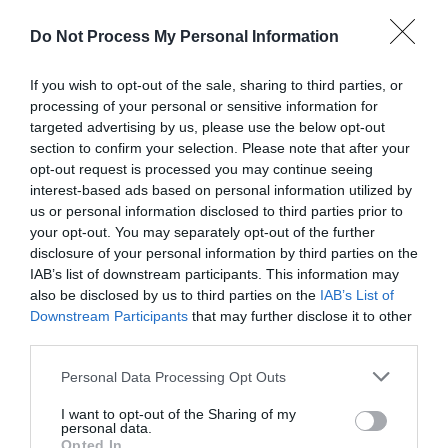
de vérifier la cuisson en plantant la lame d’un couteau
Do Not Process My Personal Information
au centre : celle-ci doit ressortir sèche ou avec
quelques miettes, mais sans pâte liquide. Il est
If you wish to opt-out of the sale, sharing to third parties, or
important de ne pas ouvrir la porte du four avant ce
processing of your personal or sensitive information for
moment pour éviter de faire retomber la levée. Après la
targeted advertising by us, please use the below opt-out
cuisson, laisser le gâteau reposer 5 à 10 minutes dans
section to confirm your selection. Please note that after your
le moule avant de le démouler sur une grille permet de
opt-out request is processed you may continue seeing
préserver sa texture moelleuse.
interest-based ads based on personal information utilized by
us or personal information disclosed to third parties prior to
your opt-out. You may separately opt-out of the further
disclosure of your personal information by third parties on the
IAB’s list of downstream participants. This information may
Le secret invisible pour choisir des fraises
also be disclosed by us to third parties on the
IAB’s List of
savoureuses
Downstream Participants
that may further disclose it to other
third parties.
Découvrez l’astuce secrète pour un cake toujours
parfaitement gonflé
Personal Data Processing Opt Outs
I want to opt-out of the Sharing of my
personal data.
Opted In