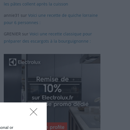
les pâtes collent après la cuisson
annie31
sur
Voici une recette de quiche lorraine
pour 6 personnes :
GRENIER
sur
Voici une recette classique pour
préparer des escargots à la bourguignonne :
sonal or