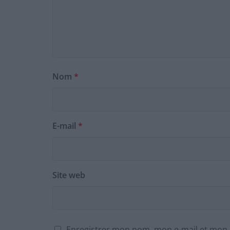
Nom
*
E-mail
*
Site web
Enregistrer mon nom, mon e-mail et mon 