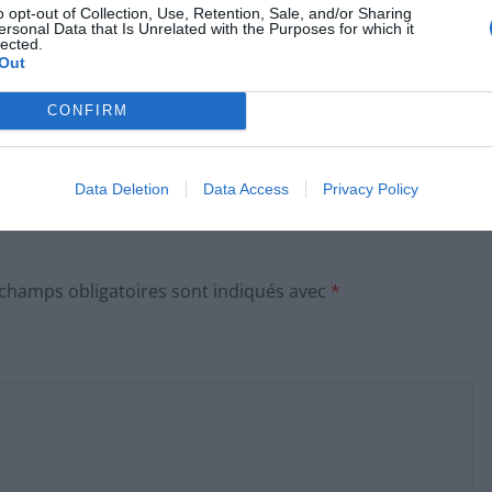
r le trajet », a-t-il confié à La Dépêche du Midi.
o opt-out of Collection, Use, Retention, Sale, and/or Sharing
ersonal Data that Is Unrelated with the Purposes for which it
lected.
Out
CONFIRM
e
Révolution en cuisine 2026 La nouvelle tendance
qui va tout changer
Data Deletion
Data Access
Privacy Policy
 champs obligatoires sont indiqués avec
*