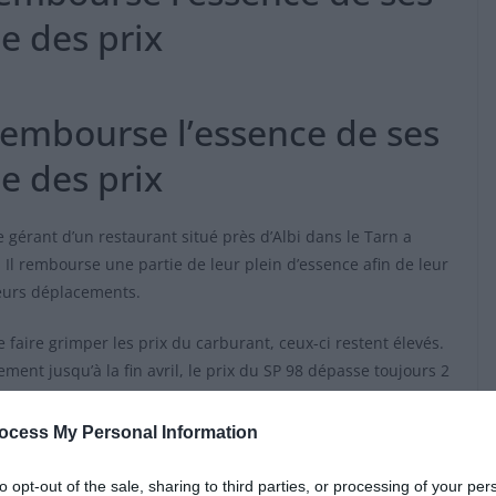
se des prix
rembourse l’essence de ses
se des prix
 gérant d’un restaurant situé près d’Albi dans le Tarn a
. Il rembourse une partie de leur plein d’essence afin de leur
leurs déplacements.
faire grimper les prix du carburant, ceux-ci restent élevés.
ent jusqu’à la fin avril, le prix du SP 98 dépasse toujours 2
e à cette situation, de nombreux Français limitent leurs sorties
ocess My Personal Information
r, situé dans la Tarn, a lancé une opération spéciale. Son
to opt-out of the sale, sharing to third parties, or processing of your per