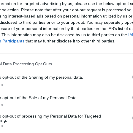
aro qu’il rembourserait les frais de carburant des clients
formation for targeted advertising by us, please use the below opt-out s
 les frais kilométriques des personnes qui se déplacent pour
r selection. Please note that after your opt-out request is processed y
eing interest-based ads based on personal information utilized by us or
ui font l’effort de venir », précise-t-il. Contrairement au
disclosed to third parties prior to your opt-out. You may separately opt-
qui viennent par envie, ce qui rend cette démarche plus
losure of your personal information by third parties on the IAB’s list of
. This information may also be disclosed by us to third parties on the
IA
Participants
that may further disclose it to other third parties.
eindre 10 euros
 Pour en bénéficier, il suffit aux clients d’indiquer leur lieu
l Data Processing Opt Outs
catif. La réduction est dégressive, en fonction de la distance
o opt-out of the Sharing of my personal data.
réduction de 3 euros, ceux venant des communes voisines
In
nt de 5 euros, et pour les clients venant de plus loin, la
 montant varie selon la bonne foi des clients et la distance
o opt-out of the Sale of my Personal Data.
In
te démarche vise à fidéliser sa clientèle et à leur permettre
to opt-out of processing my Personal Data for Targeted
ing.
ier du prix de l’essence. « Le prix des carburants est
In
Cela peut freiner leurs déplacements, surtout pour un plaisir