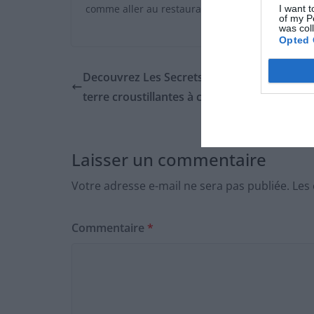
comme aller au restaurant. Alors autant leur offri
I want t
of my P
was col
Opted 
Decouvrez Les Secrets pour des pommes d
terre croustillantes à coup sûr
Laisser un commentaire
Votre adresse e-mail ne sera pas publiée.
Les
Commentaire
*