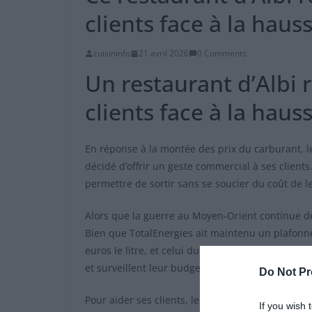
clients face à la haus
cuisininfo
21 avril 2026
0 Comments
Un restaurant d’Albi 
clients face à la haus
En réponse à la montée des prix du carburant, le
décidé d’offrir un geste commercial à ses clients
permettre de sortir sans se soucier du coût de 
Alors que la guerre au Moyen-Orient continue de 
Bien que TotalEnergies ait maintenu un plafonnem
euros le litre, et celui du diesel 2,30 euros. Fac
et surveillent leur budget.
Do Not Pr
Pour aider ses clients, le restaurant Samy’s Dine
If you wish 