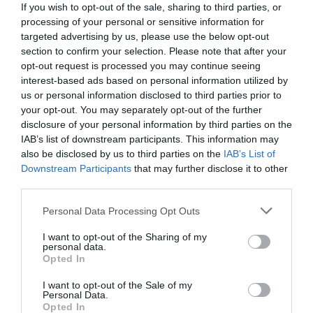
If you wish to opt-out of the sale, sharing to third parties, or
vide, et de l’ouvrir le moins souvent possible pour
processing of your personal or sensitive information for
préserver la fraîcheur du café.
targeted advertising by us, please use the below opt-out
section to confirm your selection. Please note that after your
opt-out request is processed you may continue seeing
interest-based ads based on personal information utilized by
Où Vraiment Conserver Vos Œufs Pour Qu’ils Durent
us or personal information disclosed to third parties prior to
your opt-out. You may separately opt-out of the further
Plus Longtemps
disclosure of your personal information by third parties on the
Découvrez la sauce faible en calories qui va
IAB’s list of downstream participants. This information may
révolutionner vos repas
also be disclosed by us to third parties on the
IAB’s List of
Downstream Participants
that may further disclose it to other
third parties.
Personal Data Processing Opt Outs
Laisser un commentaire
I want to opt-out of the Sharing of my
Votre adresse e-mail ne sera pas publiée.
Les champs
personal data.
Opted In
obligatoires sont indiqués avec
*
I want to opt-out of the Sale of my
Personal Data.
Commentaire
*
Opted In