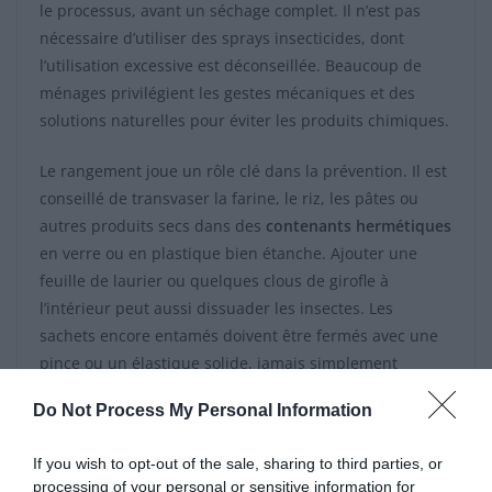
le processus, avant un séchage complet. Il n’est pas
nécessaire d’utiliser des sprays insecticides, dont
l’utilisation excessive est déconseillée. Beaucoup de
ménages privilégient les gestes mécaniques et des
solutions naturelles pour éviter les produits chimiques.
Le rangement joue un rôle clé dans la prévention. Il est
conseillé de transvaser la farine, le riz, les pâtes ou
autres produits secs dans des
contenants hermétiques
en verre ou en plastique bien étanche. Ajouter une
feuille de laurier ou quelques clous de girofle à
l’intérieur peut aussi dissuader les insectes. Les
sachets encore entamés doivent être fermés avec une
pince ou un élastique solide, jamais simplement
repliés. Des pièges à phéromones peuvent également
Do Not Process My Personal Information
être placés près des étagères pour capturer les mâles
et limiter la reproduction.
If you wish to opt-out of the sale, sharing to third parties, or
processing of your personal or sensitive information for