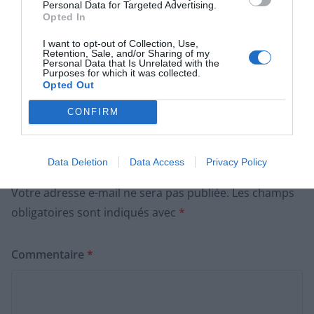
Personal Data for Targeted Advertising.
Opted In
4 astuces infaillibles pour garder vos fraises fraîches
I want to opt-out of Collection, Use,
Retention, Sale, and/or Sharing of my
plus longtemps
Personal Data that Is Unrelated with the
Purposes for which it was collected.
Révolution Fondue : découvrez la nouvelle façon
Opted Out
conviviale de se régaler
CONFIRM
Laisser un commentaire
Data Deletion
Data Access
Privacy Policy
Votre adresse e-mail ne sera pas publiée.
Les champs
obligatoires sont indiqués avec
*
Commentaire
*