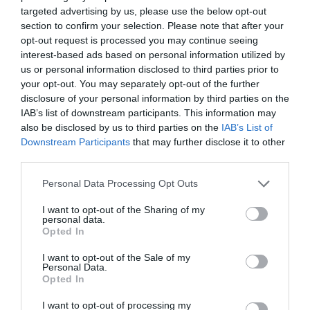
Au retour des courses, vérifiez et fermez
targeted advertising by us, please use the below opt-out
soigneusement tous les emballages
section to confirm your selection. Please note that after your
opt-out request is processed you may continue seeing
sensibles.
interest-based ads based on personal information utilized by
Chaque semaine, jetez un œil à la farine et
us or personal information disclosed to third parties prior to
aux autres produits entamés.
your opt-out. You may separately opt-out of the further
disclosure of your personal information by third parties on the
Consommez en priorité ce qui est déjà ouvert
IAB’s list of downstream participants. This information may
pour éviter la formation de stocks oubliés.
also be disclosed by us to third parties on the
IAB’s List of
Downstream Participants
that may further disclose it to other
Sources
third parties.
Personal Data Processing Opt Outs
Pleine Vie
I want to opt-out of the Sharing of my
personal data.
«Mites dans la cuisine et l’armoire : cette
Opted In
méthode naturelle sans produits chimiques
I want to opt-out of the Sale of my
remplace vos bombes insecticides à la
Personal Data.
maison»
Opted In
I want to opt-out of processing my