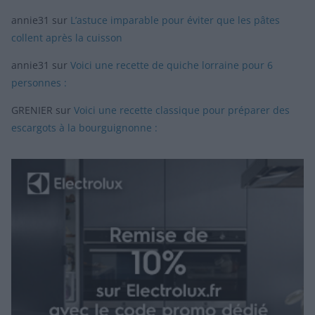
annie31
sur
L’astuce imparable pour éviter que les pâtes
collent après la cuisson
annie31
sur
Voici une recette de quiche lorraine pour 6
personnes :
GRENIER
sur
Voici une recette classique pour préparer des
escargots à la bourguignonne :