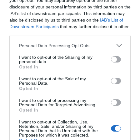
Cuisson à la cocotte-
your opt-out. You may separately opt-out of the further
disclosure of your personal information by third parties on the
minute
IAB’s list of downstream participants. This information may
also be disclosed by us to third parties on the
IAB’s List of
Downstream Participants
that may further disclose it to other
Après avoir lavé soigneusement les betteraves,
third parties.
déposez-les dans le panier vapeur de la cocotte.
Personal Data Processing Opt Outs
Ajoutez 3 cm d’eau, puis fermez. Laissez cuire environ
30 minutes après le sifflement.
I want to opt-out of the Sharing of my
personal data.
Opted In
I want to opt-out of the Sale of my
Personal Data.
Ce qui gâche vos gâteaux bien plus que la recette ou
Opted In
le four
I want to opt-out of processing my
Secrets de marinade pour sublimer votre viande au
Personal Data for Targeted Advertising.
Opted In
barbecue
I want to opt-out of Collection, Use,
Retention, Sale, and/or Sharing of my
Personal Data that Is Unrelated with the
Purposes for which it was collected.
Laisser un commentaire