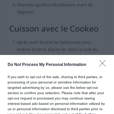
Attendez qu’elles refroidissent avant de
déguster.
Cuisson avec le Cookeo
Après avoir brossé les betteraves pour
enlever la terre, placez-les dans la cuve du
Cookeo et recouvrez d’eau.
Lancez le mode « cuisson rapide » ou « sous
Do Not Process My Personal Information
pression ».
If you wish to opt-out of the sale, sharing to third parties, or
Comptez 25 minutes pour les petites
processing of your personal or sensitive information for
betteraves, jusqu’à 40 minutes pour les plus
targeted advertising by us, please use the below opt-out
grosses.
section to confirm your selection. Please note that after your
opt-out request is processed you may continue seeing
Laissez refroidir avant de les éplucher.
interest-based ads based on personal information utilized by
us or personal information disclosed to third parties prior to