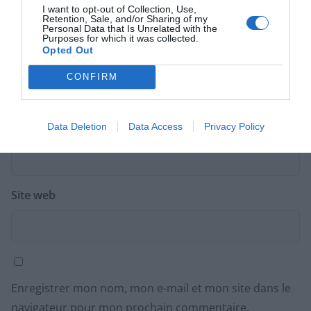
I want to opt-out of Collection, Use,
Retention, Sale, and/or Sharing of my
Personal Data that Is Unrelated with the
Purposes for which it was collected.
Opted Out
Nom
*
CONFIRM
Data Deletion
Data Access
Privacy Policy
E-mail
*
Site web
Enregistrer mon nom, mon e-mail et mon site dans le
navigateur pour mon prochain commentaire.