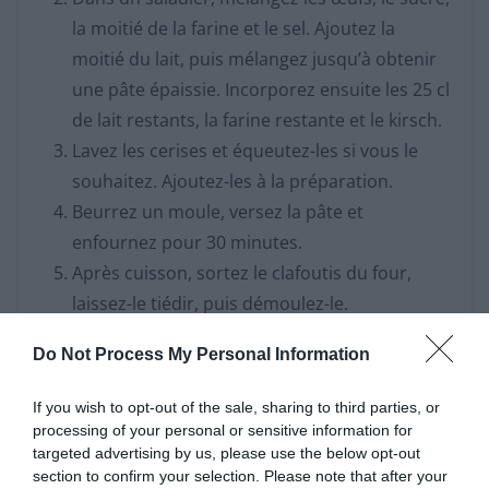
la moitié de la farine et le sel. Ajoutez la
moitié du lait, puis mélangez jusqu’à obtenir
une pâte épaissie. Incorporez ensuite les 25 cl
de lait restants, la farine restante et le kirsch.
Lavez les cerises et équeutez-les si vous le
souhaitez. Ajoutez-les à la préparation.
Beurrez un moule, versez la pâte et
enfournez pour 30 minutes.
Après cuisson, sortez le clafoutis du four,
laissez-le tiédir, puis démoulez-le.
Pour la touche finale, parsemez d’amandes
Do Not Process My Personal Information
fraîches avant de servir, encore tiède.
If you wish to opt-out of the sale, sharing to third parties, or
processing of your personal or sensitive information for
targeted advertising by us, please use the below opt-out
section to confirm your selection. Please note that after your
Secret pour un blanc de poulet ultra moelleux en 1