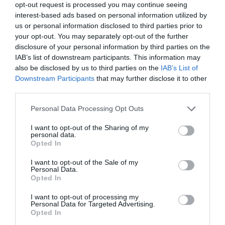
opt-out request is processed you may continue seeing
étape
interest-based ads based on personal information utilized by
Les outils indispensables pour des tartes parfaites
us or personal information disclosed to third parties prior to
your opt-out. You may separately opt-out of the further
disclosure of your personal information by third parties on the
IAB’s list of downstream participants. This information may
Laisser un commentaire
also be disclosed by us to third parties on the
IAB’s List of
Downstream Participants
that may further disclose it to other
Votre adresse e-mail ne sera pas publiée.
Les champs
third parties.
obligatoires sont indiqués avec
*
Personal Data Processing Opt Outs
I want to opt-out of the Sharing of my
Commentaire
*
personal data.
Opted In
I want to opt-out of the Sale of my
Personal Data.
Opted In
I want to opt-out of processing my
Personal Data for Targeted Advertising.
Opted In