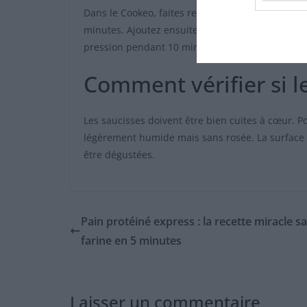
Dans le Cookeo, faites revenir un filet d’huile av
minutes. Ajoutez ensuite deux courgettes en rond
pression pendant 10 minutes.
Comment vérifier si le
Les saucisses doivent être bien cuites à cœur. Po
légèrement humide mais sans rosée. La surface do
être dégustées.
Pain protéiné express : la recette miracle s
farine en 5 minutes
Laisser un commentaire