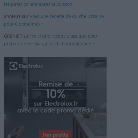
les pâtes collent après la cuisson
annie31
sur
Voici une recette de quiche lorraine
pour 6 personnes :
GRENIER
sur
Voici une recette classique pour
préparer des escargots à la bourguignonne :