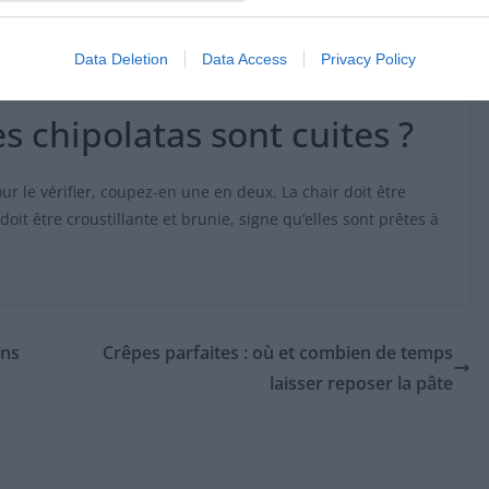
ec un oignon émincé. Ajoutez les chipolatas et faites revenir 2
elles et un verre de bouillon. Lancez la cuisson sous
Data Deletion
Data Access
Privacy Policy
s chipolatas sont cuites ?
ur le vérifier, coupez-en une en deux. La chair doit être
it être croustillante et brunie, signe qu’elles sont prêtes à
ans
Crêpes parfaites : où et combien de temps
laisser reposer la pâte