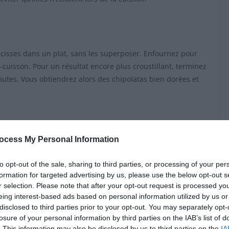
ucisses dans un plat, sans les superposer. Enfournez pour
cuisson. Pour un résultat encore plus croustillant, terminez
nutes. Vous obtiendrez alors des chipolatas bien dorées et
ocess My Personal Information
 pour les chipolatas, surtout lors des soirées entre amis. La
 vive. Évitez également les flammes directes qui risquent de
to opt-out of the sale, sharing to third parties, or processing of your per
haude et laissez cuire environ 10 minutes, en les retournant
formation for targeted advertising by us, please use the below opt-out s
r selection. Please note that after your opt-out request is processed y
eing interest-based ads based on personal information utilized by us or
disclosed to third parties prior to your opt-out. You may separately opt-
losure of your personal information by third parties on the IAB’s list of
. This information may also be disclosed by us to third parties on the
IA