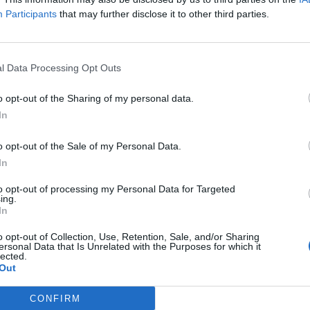
saucisses sans ajouter de matière grasse. Baissez ensuite le
Participants
that may further disclose it to other third parties.
s retournant souvent. Elles doivent être bien dorées à
l Data Processing Opt Outs
o opt-out of the Sharing of my personal data.
In
d’eau froide et portez à ébullition. Baissez le feu et laissez
ite, faites-les revenir rapidement à la poêle pour qu’elles
o opt-out of the Sale of my Personal Data.
In
to opt-out of processing my Personal Data for Targeted
ing.
In
 la surface chaude. Faites cuire une dizaine de minutes en
o opt-out of Collection, Use, Retention, Sale, and/or Sharing
ersonal Data that Is Unrelated with the Purposes for which it
r qu’elles soient bien dorées et uniformément cuites.
lected.
Out
CONFIRM