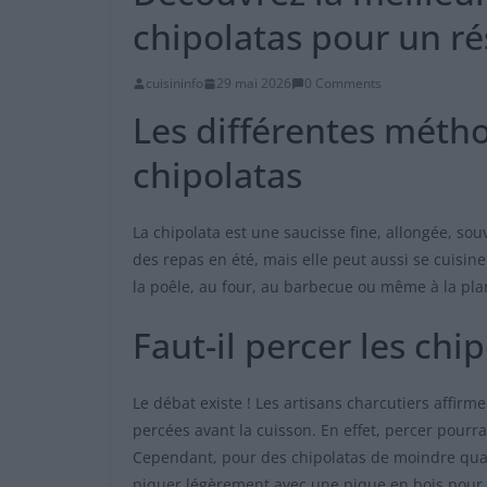
chipolatas pour un rés
cuisininfo
29 mai 2026
0 Comments
Les différentes méth
chipolatas
La chipolata est une saucisse fine, allongée, sou
des repas en été, mais elle peut aussi se cuisine
la poêle, au four, au barbecue ou même à la plan
Faut-il percer les chi
Le débat existe ! Les artisans charcutiers affirm
percées avant la cuisson. En effet, percer pourrai
Cependant, pour des chipolatas de moindre qualité
piquer légèrement avec une pique en bois pour év