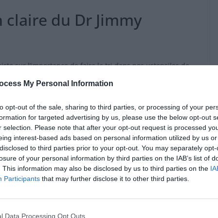
claire du Dr Jimmy
te sur l’importance de faire le tri dans nos ustensiles de
patules en plastique, qui fondent au contact de la chaleur et
ocess My Personal Information
lui, « le plastique contenu dans ces ustensiles se retrouve
to opt-out of the sale, sharing to third parties, or processing of your per
formation for targeted advertising by us, please use the below opt-out s
égier les spatules en bois, qui sont plus sûres. Il rappelle
r selection. Please note that after your opt-out request is processed y
re remplacés par des contenants en verre, surtout lorsqu’ils
eing interest-based ads based on personal information utilized by us or
disclosed to third parties prior to your opt-out. You may separately opt-
 faire fondre le plastique et contaminer les aliments.
losure of your personal information by third parties on the IAB’s list of
. This information may also be disclosed by us to third parties on the
IA
nts de cuisine pour une
Participants
that may further disclose it to other third parties.
l Data Processing Opt Outs