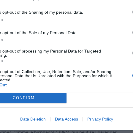
r certains ustensiles. Christophe Mercier-Thellier,
l’usage du film alimentaire. De son côté, le Dr Saurabh
o opt-out of the Sharing of my personal data.
ande de se débarrasser des planches à découper en
In
rayées, souvent riches en PFAS, des substances
o opt-out of the Sale of my Personal Data.
In
bles comme l’inox, la fonte ou l’aluminium, qui résistent
to opt-out of processing my Personal Data for Targeted
r la santé.
ing.
In
des microplastiques par le
o opt-out of Collection, Use, Retention, Sale, and/or Sharing
ersonal Data that Is Unrelated with the Purposes for which it
lected.
Out
e veiller à sa santé intestinale. Selon le Dr Vivian Chen,
CONFIRM
 un rôle clé dans l’élimination des microplastiques. « Nous ne
 pour cela, mais je dirais que les selles sont en tête. »
Data Deletion
Data Access
Privacy Policy
essentiel. Pour cela, il faut s’hydrater suffisamment, car l’eau
s toxines, comme le bisphénol A (BPA), qui peut se libérer des