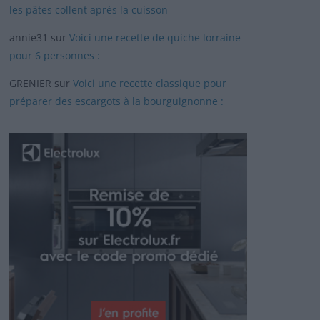
les pâtes collent après la cuisson
annie31
sur
Voici une recette de quiche lorraine
pour 6 personnes :
GRENIER
sur
Voici une recette classique pour
préparer des escargots à la bourguignonne :