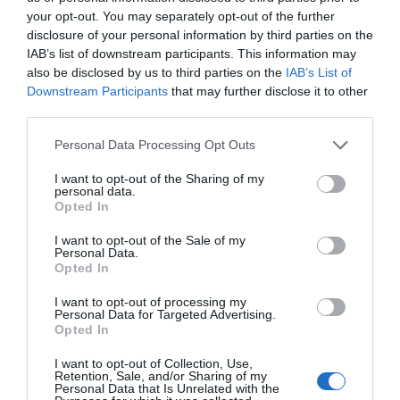
Pour faciliter l’organisation, le magazine Gourmand
your opt-out. You may separately opt-out of the further
recommande d’utiliser des pâtes courtes, de
disclosure of your personal information by third parties on the
préférence complètes, cuites al dente puis rincées à
IAB’s list of downstream participants. This information may
also be disclosed by us to third parties on the
IAB’s List of
l’eau froide. Ces pâtes tiennent mieux en salade et se
Downstream Participants
that may further disclose it to other
conservent au réfrigérateur. Il est conseillé de laisser
third parties.
reposer le plat au moins 30 minutes au frais, de le
transporter dans une boîte hermétique et un sac
Personal Data Processing Opt Outs
isotherme, et de le consommer dans les 24 à 48 heures
I want to opt-out of the Sharing of my
pour limiter les risques en cas de forte chaleur.
personal data.
Opted In
I want to opt-out of the Sale of my
Personal Data.
Opted In
Recette de carpaccio de courgettes ultra fraîche en
10 minutes
I want to opt-out of processing my
Personal Data for Targeted Advertising.
Pourquoi le pain arrive-t-il toujours après votre
Opted In
commande au restaurant?
I want to opt-out of Collection, Use,
Retention, Sale, and/or Sharing of my
Personal Data that Is Unrelated with the