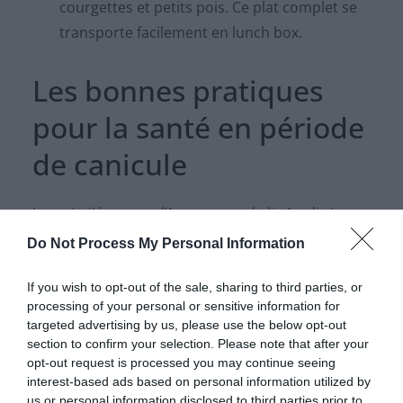
courgettes et petits pois. Ce plat complet se
transporte facilement en lunch box.
Les bonnes pratiques
pour la santé en période
de canicule
Les autorités comme l’Assurance maladie Ameli et
Santé publique France insistent sur l’importance de
Do Not Process My Personal Information
boire de l’eau régulièrement, d’éviter l’alcool et les plats
trop salés, tout en maintenant un apport suffisant en
If you wish to opt-out of the sale, sharing to third parties, or
nourriture. Une salade de pâtes généreusement garnie
processing of your personal or sensitive information for
de légumes et assaisonnée avec une huile végétale
targeted advertising by us, please use the below opt-out
section to confirm your selection. Please note that after your
constitue une alternative légère et nutritive aux plats
opt-out request is processed you may continue seeing
en sauce lourds.
interest-based ads based on personal information utilized by
us or personal information disclosed to third parties prior to