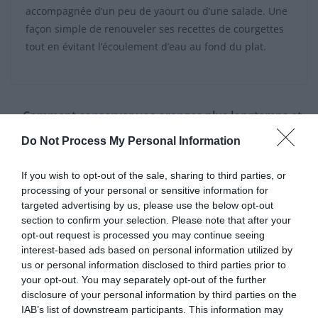
accompagnée d’un peu de yaourt ou d’une salade. Une
façon simple de renouveler ses recettes de courgettes
tout en évitant l’écoulement d’eau au fond du plat.
Comment conserver vos oranges plus longtemps et
éviter le gaspillage
Do Not Process My Personal Information
Astuce secrète pour une salade de pommes de terre
ultra rafraîchissante
If you wish to opt-out of the sale, sharing to third parties, or
processing of your personal or sensitive information for
targeted advertising by us, please use the below opt-out
section to confirm your selection. Please note that after your
Laisser un commentaire
opt-out request is processed you may continue seeing
interest-based ads based on personal information utilized by
Votre adresse e-mail ne sera pas publiée.
Les champs
us or personal information disclosed to third parties prior to
your opt-out. You may separately opt-out of the further
obligatoires sont indiqués avec
*
disclosure of your personal information by third parties on the
IAB’s list of downstream participants. This information may