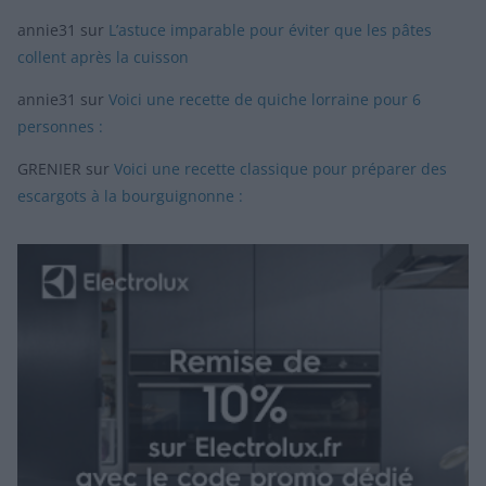
annie31
sur
L’astuce imparable pour éviter que les pâtes
collent après la cuisson
annie31
sur
Voici une recette de quiche lorraine pour 6
personnes :
GRENIER
sur
Voici une recette classique pour préparer des
escargots à la bourguignonne :