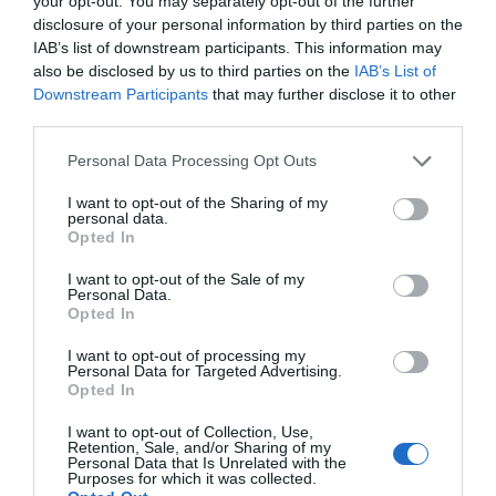
your opt-out. You may separately opt-out of the further
disclosure of your personal information by third parties on the
5 g chez l’adulte. La pincée de sel dans une portion
IAB’s list of downstream participants. This information may
d’œufs représente une très petite quantité, surtout si
also be disclosed by us to third parties on the
IAB’s List of
l’on évite de resaler à table et si le reste du repas est
Downstream Participants
that may further disclose it to other
peu salé. L’intérêt principal de cette technique réside
third parties.
dans le moment où l’on sale, permettant même de
Personal Data Processing Opt Outs
réduire la quantité de beurre ou de crème pour un plat
plus léger, tout en conservant son onctuosité.
I want to opt-out of the Sharing of my
personal data.
Opted In
I want to opt-out of the Sale of my
Personal Data.
Salade de pâtes estivale express : la recette facile à
Opted In
ne pas manquer
I want to opt-out of processing my
Accompagnez votre poisson grillé d’une salade de
Personal Data for Targeted Advertising.
Opted In
tomates rôties irrésistible
I want to opt-out of Collection, Use,
Retention, Sale, and/or Sharing of my
Personal Data that Is Unrelated with the
Purposes for which it was collected.
Laisser un commentaire