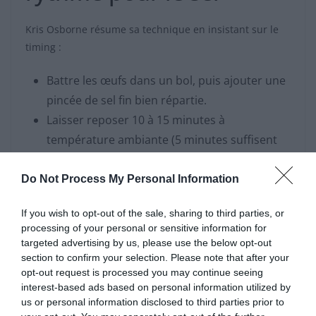
Kris Osborne résume sa technique en insistant sur le
timing :
Battre les œufs dans un bol, puis ajouter une
pincée de sel fin bien répartie.
Laisser reposer 10 à 15 minutes à
température ambiante (5 minutes suffisent
pour améliorer la tendreté).
Verser dans une poêle légèrement beurrée,
Do Not Process My Personal Information
chauffer à feu moyen-doux, en remuant
If you wish to opt-out of the sale, sharing to third parties, or
doucement et souvent.
processing of your personal or sensitive information for
Retirer du feu dès que les œufs sont pris mais
targeted advertising by us, please use the below opt-out
encore brillants, avant qu’ils ne sèchent.
section to confirm your selection. Please note that after your
opt-out request is processed you may continue seeing
interest-based ads based on personal information utilized by
Selon l’Organisation mondiale de la Santé (OMS), la
us or personal information disclosed to third parties prior to
consommation quotidienne de sel ne doit pas dépasser