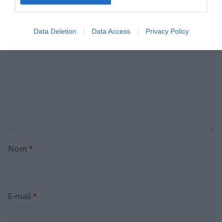
Commentaire
*
Data Deletion
Data Access
Privacy Policy
Nom
*
E-mail
*