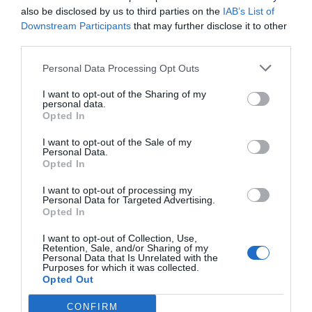
efficaces. En revanche, il faut éviter de laisser le pain à
also be disclosed by us to third parties on the
IAB’s List of
l’air libre dans un sac plastique, car cela accélère son
Downstream Participants
that may further disclose it to other
durcissement. Ces méthodes simples aident à réduire
third parties.
le gaspillage tout en conservant goût et moelleux, sans
Personal Data Processing Opt Outs
passer par la congélation.
I want to opt-out of the Sharing of my
personal data.
Opted In
Pourquoi les Français dévorent plus d’œufs malgré
I want to opt-out of the Sale of my
Personal Data.
la pénurie explosive
Opted In
Le secret d’un œuf dur parfait révélé par la science
I want to opt-out of processing my
Personal Data for Targeted Advertising.
Opted In
I want to opt-out of Collection, Use,
Laisser un commentaire
Retention, Sale, and/or Sharing of my
Personal Data that Is Unrelated with the
Purposes for which it was collected.
Votre adresse e-mail ne sera pas publiée.
Les champs
Opted Out
obligatoires sont indiqués avec
*
CONFIRM