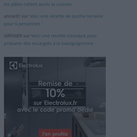
les pâtes collent après la cuisson
annie31
sur
Voici une recette de quiche lorraine
pour 6 personnes :
GRENIER
sur
Voici une recette classique pour
préparer des escargots à la bourguignonne :