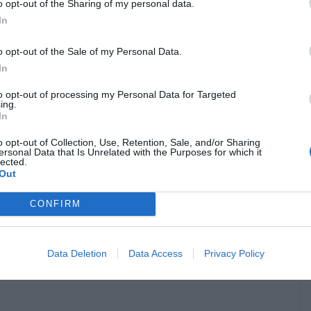
o opt-out of the Sharing of my personal data.
sement sur le goût des
In
o opt-out of the Sale of my Personal Data.
In
puis la Provence et l’Auvergne, toutes deux avec 16 %, ainsi
to opt-out of processing my Personal Data for Targeted
ing.
te réalisée par Ipsos en 2026 confirme cette tendance, avec
In
 Français. Viennent ensuite l’Auvergne-Rhône-Alpes (36 %),
o opt-out of Collection, Use, Retention, Sale, and/or Sharing
e (28 %).
ersonal Data that Is Unrelated with the Purposes for which it
lected.
Out
t principalement la gastronomie à la générosité des plats,
résence de restaurants étoilés reste importante, mais ce n’est
CONFIRM
 avis en ligne pour choisir leurs tables, tout en regardant le
e.
Data Deletion
Data Access
Privacy Policy
n France demeure donc ouvert, souvent autour d’un bon repas