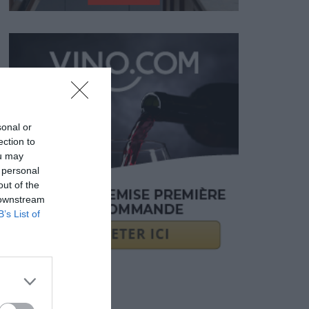
sonal or
ection to
ou may
 personal
out of the
 downstream
B’s List of