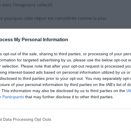
ans l’imaginaire collectif.
tie pourquoi cette région est considérée comme la plus
sement : Lyon et la
ocess My Personal Information
to opt-out of the sale, sharing to third parties, or processing of your per
formation for targeted advertising by us, please use the below opt-out s
r selection. Please note that after your opt-out request is processed y
avec 33 % des suffrages. Connue comme la capitale de la
eing interest-based ads based on personal information utilized by us or
où sont servis des spécialités comme la quenelle, le tablier
disclosed to third parties prior to your opt-out. You may separately opt-
es emblématiques telles que Paul Bocuse ou La Mère Brazier
losure of your personal information by third parties on the IAB’s list of
. This information may also be disclosed by us to third parties on the
IA
Participants
that may further disclose it to other third parties.
place avec 26 % des votes, devant l’Alsace (25 %) et la
égion aux produits de la mer, aux crêpes, galettes, beurre
t pris dans un port ou une crêperie face à la mer, semble
l Data Processing Opt Outs
ns plus traditionnelles.