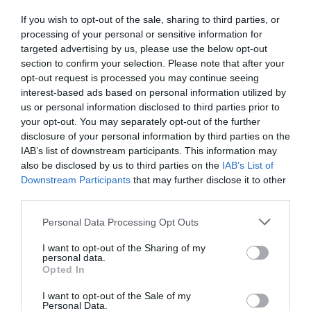
dégrade rapidement. Marmiton rappelle que toutes les
personnes ayant du pain au congélateur doivent
If you wish to opt-out of the sale, sharing to third parties, or
processing of your personal or sensitive information for
connaître ces recommandations pour éviter le
targeted advertising by us, please use the below opt-out
gaspillage et préserver la saveur.
section to confirm your selection. Please note that after your
opt-out request is processed you may continue seeing
interest-based ads based on personal information utilized by
us or personal information disclosed to third parties prior to
Thomas Sotto dévoile sa brasserie parisienne
your opt-out. You may separately opt-out of the further
disclosure of your personal information by third parties on the
préférée abordable
IAB’s list of downstream participants. This information may
Le secret du bistrot préféré de Cyril Lignac enfin
also be disclosed by us to third parties on the
IAB’s List of
dévoilé
Downstream Participants
that may further disclose it to other
third parties.
Personal Data Processing Opt Outs
Laisser un commentaire
I want to opt-out of the Sharing of my
personal data.
Votre adresse e-mail ne sera pas publiée.
Les champs
Opted In
obligatoires sont indiqués avec
*
I want to opt-out of the Sale of my
Personal Data.