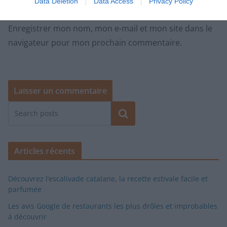
Data Deletion
Data Access
Privacy Policy
Enregistrer mon nom, mon e-mail et mon site dans le
navigateur pour mon prochain commentaire.
Rechercher
Articles récents
Découvrez l’escalivade catalane, la recette estivale facile et
parfumée
Les avis Google de restaurants les plus drôles et improbables
à découvrir