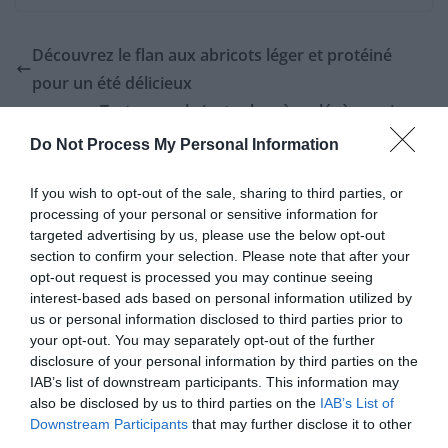
Découvrez le flan aux abricots léger et protéiné
pour un été délicieux
Tarte aux abricots : la crème légère qui va
révolutionner vos desserts
Do Not Process My Personal Information
If you wish to opt-out of the sale, sharing to third parties, or
processing of your personal or sensitive information for
Laisser un commentaire
targeted advertising by us, please use the below opt-out
section to confirm your selection. Please note that after your
Votre adresse e-mail ne sera pas publiée.
Les champs
opt-out request is processed you may continue seeing
obligatoires sont indiqués avec
*
interest-based ads based on personal information utilized by
us or personal information disclosed to third parties prior to
your opt-out. You may separately opt-out of the further
Commentaire
*
disclosure of your personal information by third parties on the
IAB’s list of downstream participants. This information may
also be disclosed by us to third parties on the
IAB’s List of
Downstream Participants
that may further disclose it to other
third parties.