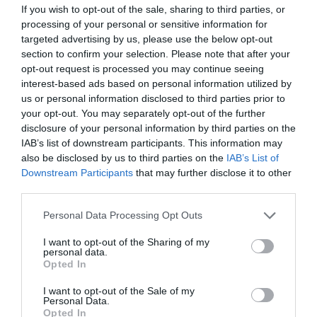
If you wish to opt-out of the sale, sharing to third parties, or
web. Ce conseil est valable aussi pour vos prochaines
processing of your personal or sensitive information for
vacances ou sorties.
targeted advertising by us, please use the below opt-out
section to confirm your selection. Please note that after your
opt-out request is processed you may continue seeing
interest-based ads based on personal information utilized by
us or personal information disclosed to third parties prior to
Le Marché des Enfants-Rouges : le joyau culinaire
your opt-out. You may separately opt-out of the further
mondial à Paris
disclosure of your personal information by third parties on the
Les haricots verts en pleine saison : la meilleure
IAB’s list of downstream participants. This information may
also be disclosed by us to third parties on the
IAB’s List of
cuisson pour préserver leurs bienfaits
Downstream Participants
that may further disclose it to other
third parties.
Personal Data Processing Opt Outs
Laisser un commentaire
I want to opt-out of the Sharing of my
Votre adresse e-mail ne sera pas publiée.
Les champs
personal data.
Opted In
obligatoires sont indiqués avec
*
I want to opt-out of the Sale of my
Personal Data.
Commentaire
*
Opted In