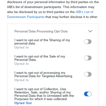
disclosure of your personal information by third parties on the
E-mail
*
IAB’s list of downstream participants. This information may
also be disclosed by us to third parties on the
IAB’s List of
Downstream Participants
that may further disclose it to other
third parties.
Site web
Personal Data Processing Opt Outs
I want to opt-out of the Sharing of my
personal data.
Opted In
I want to opt-out of the Sale of my
Enregistrer mon nom, mon e-mail et mon site dans le
Personal Data.
Opted In
navigateur pour mon prochain commentaire.
I want to opt-out of processing my
Personal Data for Targeted Advertising.
Opted In
I want to opt-out of Collection, Use,
Retention, Sale, and/or Sharing of my
Personal Data that Is Unrelated with the
Rechercher
Purposes for which it was collected.
Opted Out