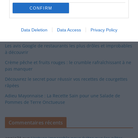
CONFIRM
Articles récents
Découvrez l’escalivade catalane, la recette estivale facile et
Data Deletion
Data Access
Privacy Policy
parfumée
Les avis Google de restaurants les plus drôles et improbables
à découvrir
Crème pêche et fruits rouges : le crumble rafraîchissant à ne
pas manquer
Découvrez le secret pour réussir vos recettes de courgettes
râpées
Adieu Mayonnaise : La Recette Sain pour une Salade de
Pommes de Terre Onctueuse
Commentaires récents