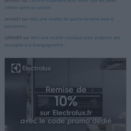
annie31
sur
L’astuce imparable pour éviter que les pâtes
collent après la cuisson
annie31
sur
Voici une recette de quiche lorraine pour 6
personnes :
GRENIER
sur
Voici une recette classique pour préparer des
escargots à la bourguignonne :