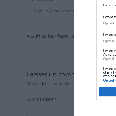
Persona
Source : le journal des femmes
I want t
Opted 
I want t
Œufs au four façon Laurent Mariotte
Opted 
I want 
Advertis
Opted 
I want t
Laisser un commentaire
of my P
was col
Opted 
Votre adresse e-mail ne sera pas publiée.
Les
Commentaire
*