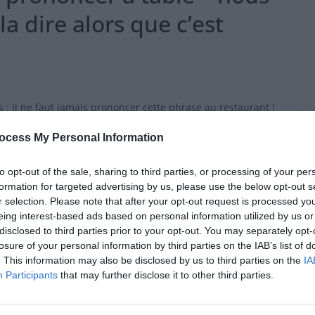
 dire alors que c’est
 il ne faut jamais prononcer cette phrase au restaurant !
 dans le piège…
ocess My Personal Information
ous ne sommes pas les plus mal instruits. La gastronomie
to opt-out of the sale, sharing to third parties, or processing of your per
aise, nous avons même plutôt tendance à très bien nous tenir
formation for targeted advertising by us, please use the below opt-out s
 fâcheuse habitude de prononcer cette phrase inappropriée,
r selection. Please note that after your opt-out request is processed y
professionnel. C’est à n’y rien comprendre ! La dernière
eing interest-based ads based on personal information utilized by us or
s, vous êtes justement tombé dans le piège. Alors que vous
disclosed to third parties prior to your opt-out. You may separately opt-
priée, respect du bon ordre des couverts, vous aviez même
losure of your personal information by third parties on the IAB’s list of
. This information may also be disclosed by us to third parties on the
IA
 », sachant dorénavant que cette expression faisait référence
Participants
that may further disclose it to other third parties.
, juste avant de demander l’addition, tout a dérapé…