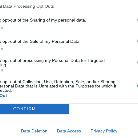
l Data Processing Opt Outs
o opt-out of the Sharing of my personal data.
In
o opt-out of the Sale of my Personal Data.
Pour un tartare de bœuf maison aussi bon qu’au
In
bistrot, Norbert Tarayre révèle la technique des
pros
to opt-out of processing my Personal Data for Targeted
ing.
In
o opt-out of Collection, Use, Retention, Sale, and/or Sharing
ersonal Data that Is Unrelated with the Purposes for which it
lected.
Out
 champs obligatoires sont indiqués avec
*
CONFIRM
Data Deletion
Data Access
Privacy Policy