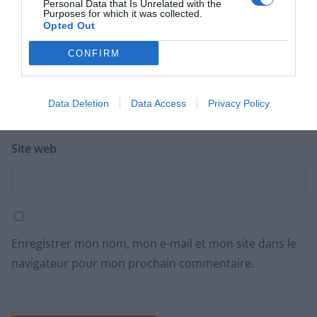
Personal Data that Is Unrelated with the
Nom
*
Purposes for which it was collected.
Opted Out
CONFIRM
E-mail
*
Data Deletion
Data Access
Privacy Policy
Site web
Enregistrer mon nom, mon e-mail et mon site dans le
navigateur pour mon prochain commentaire.