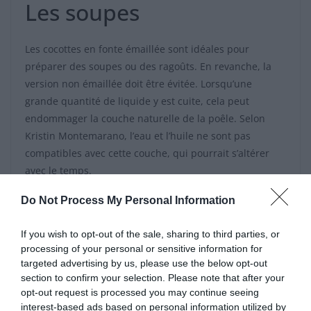
Les soupes
Les cocottes en fonte émaillée sont idéales pour
préparer des soupes ou des ragoûts. En revanche, la
version non émaillée doit être évitée. Lorsqu’une
grande quantité de liquide y est cuite, cela peut
endommager la couche naturelle de la poêle. Selon
Kristin Montemarano, l’eau et l’huile ne sont pas
compatibles avec cette couche, qui pourrait s’altérer
avec le temps.
Do Not Process My Personal Information
If you wish to opt-out of the sale, sharing to third parties, or
Ces pâtes reconnues par les experts vont
processing of your personal or sensitive information for
révolutionner vos plats
targeted advertising by us, please use the below opt-out
Sauter le petit-déjeuner booste-t-il la cerveau ? La
section to confirm your selection. Please note that after your
opt-out request is processed you may continue seeing
vérité révélée en 2025
interest-based ads based on personal information utilized by