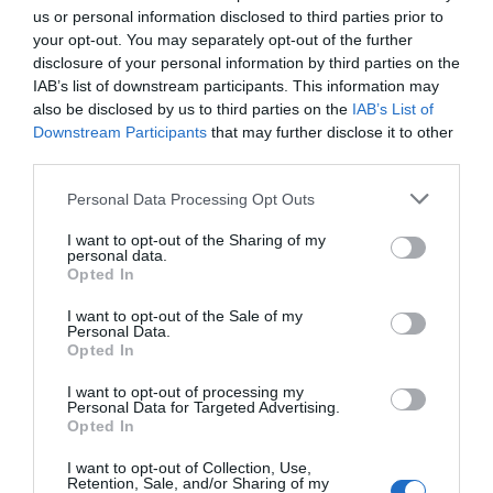
us or personal information disclosed to third parties prior to
your opt-out. You may separately opt-out of the further
disclosure of your personal information by third parties on the
Laisser un commentaire
IAB’s list of downstream participants. This information may
also be disclosed by us to third parties on the
IAB’s List of
Votre adresse e-mail ne sera pas publiée.
Les champs
Downstream Participants
that may further disclose it to other
obligatoires sont indiqués avec
*
third parties.
Personal Data Processing Opt Outs
Commentaire
*
I want to opt-out of the Sharing of my
personal data.
Opted In
I want to opt-out of the Sale of my
Personal Data.
Opted In
I want to opt-out of processing my
Personal Data for Targeted Advertising.
Opted In
I want to opt-out of Collection, Use,
Retention, Sale, and/or Sharing of my